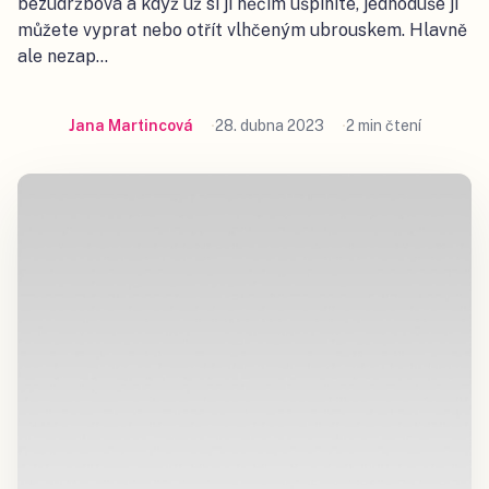
bezúdržbová a když už si ji něčím ušpiníte, jednoduše ji
můžete vyprat nebo otřít vlhčeným ubrouskem. Hlavně
ale nezap…
Jana Martincová
28. dubna 2023
2 min čtení