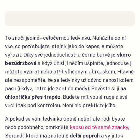
To značí jediné – celočernou ledvinku. Naházíte do ní
vše, co potřebujete, stejně jako do kapes, a můžete
vyrazit. Díky své jednoduchosti a černé barvě
je skoro
bezúdržbová
a když už si ji něčím ušpiníte, jednoduše ji
můžete vyprat nebo otřít vlhčeným ubrouskem. Hlavně
ale nezapomeňte, že se ledvinky už dávno nenosí kolem
pasu (i když, retro jde zpět do módy). Pověste si ji
na
úhlopříčku přes trapéz
. Budete mít volné ruce a své
věci i tak pod kontrolou. Není nic praktičtějšího.
A pokud se vám ledvinka úplně nelíbí, ale rádi byste
něco podobného, omrkněte
kapsu od té samé značky
,
Sprandi, která má znatelně
delší popruh
a vy ji tak