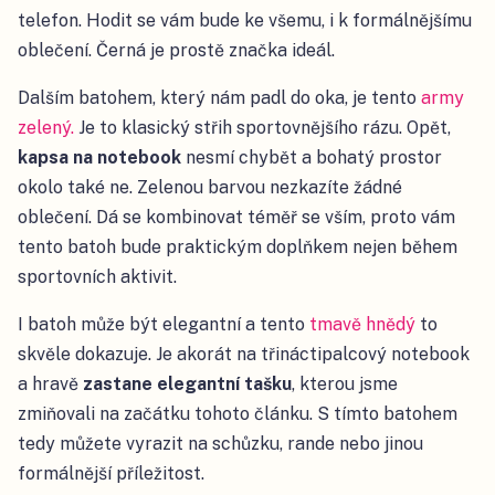
telefon. Hodit se vám bude ke všemu, i k formálnějšímu
oblečení. Černá je prostě značka ideál.
Dalším batohem, který nám padl do oka, je tento
army
zelený
.
Je to klasický střih sportovnějšího rázu. Opět,
kapsa na notebook
nesmí chybět a bohatý prostor
okolo také ne. Zelenou barvou nezkazíte žádné
oblečení. Dá se kombinovat téměř se vším, proto vám
tento batoh bude praktickým doplňkem nejen během
sportovních aktivit.
I batoh může být elegantní a tento
tmavě hnědý
to
skvěle dokazuje. Je akorát na třináctipalcový notebook
a hravě
zastane elegantní tašku
, kterou jsme
zmiňovali na začátku tohoto článku. S tímto batohem
tedy můžete vyrazit na schůzku, rande nebo jinou
formálnější příležitost.