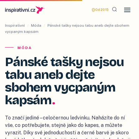
Od 2015
Inspirativní
/
Móda
/
Pánské tašky nejsou tabu aneb dejte sbohem
vycpaným kapsám
MÓDA
Pánské tašky nejsou
tabu aneb dejte
sbohem vycpaným
kapsám
.
To značí jediné – celočernou ledvinku. Naházíte do ní
vše, co potřebujete, stejně jako do kapes, a můžete
vyrazit. Díky své jednoduchosti a černé barvě je skoro