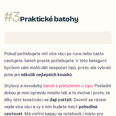
#
3
Praktické batohy
Pokud potřebujete mít více věci po ruce nebo často
cestujete, batoh prostě potřebujete. V této kategorii
bychom vám mohli dát nespočet tipů, proto, ale vybrali
jsme jen
několik nejlepších kousků
.
Stylový a novodobý
batoh s přeložením u zipu.
Poslední
dobou je nosí opravdu mnoho lidí, a to možná i proto, že
díky této konstrukci se
dají zvětšit
. Dovnitř se rázem
vejde více věcí a vy s ním budete moct
pohodlně
cestovat
. Má vnitřní kapsu na notebook i místo pro