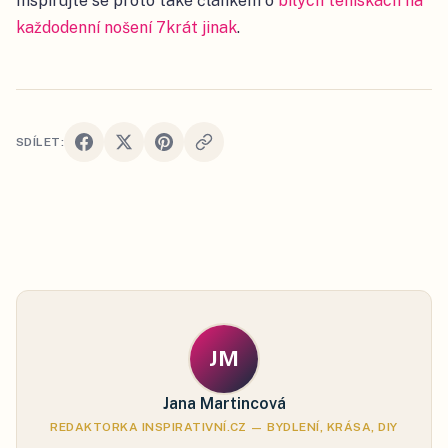
Inspirujte se proto také článkem o
bílých teniskách na
každodenní nošení 7krát jinak
.
SDÍLET:
JM
Jana Martincová
REDAKTORKA INSPIRATIVNÍ.CZ — BYDLENÍ, KRÁSA, DIY