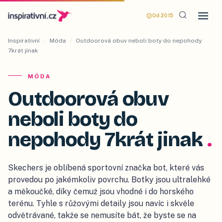
Od 2015
Inspirativní
/
Móda
/
Outdoorová obuv neboli boty do nepohody
7krát jinak
MÓDA
Outdoorová obuv
neboli boty do
nepohody 7krát jinak
.
Skechers je oblíbená sportovní značka bot, které vás
provedou po jakémkoliv povrchu. Botky jsou ultralehké
a měkoučké, díky čemuž jsou vhodné i do horského
terénu. Tyhle s růžovými detaily jsou navíc i skvěle
odvětrávané, takže se nemusíte bát, že byste se na