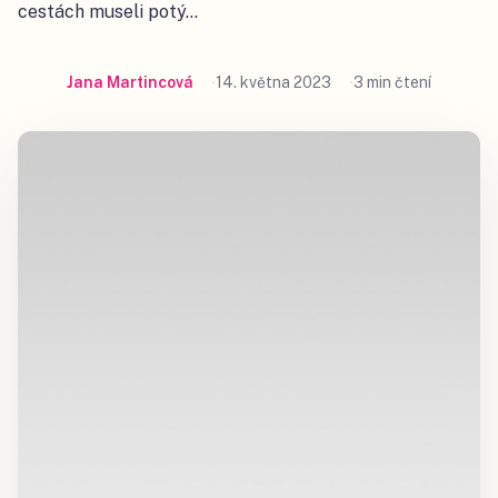
cestách museli potý…
Jana Martincová
14. května 2023
3 min čtení