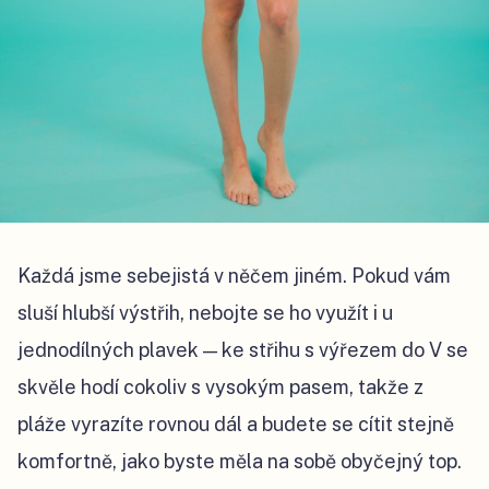
Každá jsme sebejistá v něčem jiném. Pokud vám
sluší hlubší výstřih, nebojte se ho využít i u
jednodílných plavek — ke střihu s výřezem do V se
skvěle hodí cokoliv s vysokým pasem, takže z
pláže vyrazíte rovnou dál a budete se cítit stejně
komfortně, jako byste měla na sobě obyčejný top.