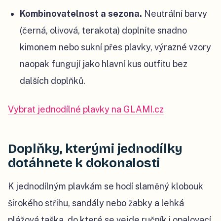
Kombinovatelnost a sezona.
Neutrální barvy
(černá, olivová, terakota) doplníte snadno
kimonem nebo sukní přes plavky, výrazné vzory
naopak fungují jako hlavní kus outfitu bez
dalších doplňků.
Vybrat jednodílné plavky na GLAMI.cz
Doplňky, kterými jednodílky
dotáhnete k dokonalosti
K jednodílným plavkám se hodí slaměný klobouk
širokého střihu, sandály nebo žabky a lehká
plážová taška, do které se vejde ručník i opalovací