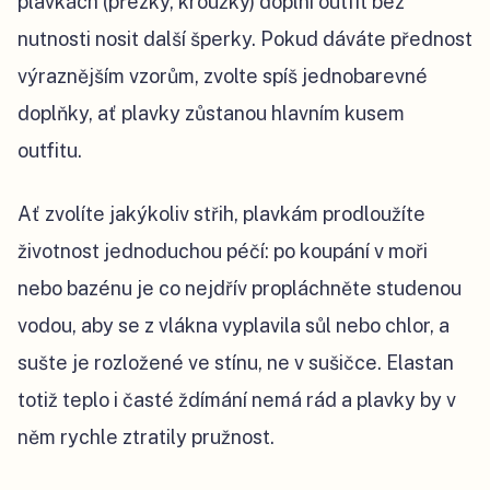
plavkách (přezky, kroužky) doplní outfit bez
nutnosti nosit další šperky. Pokud dáváte přednost
výraznějším vzorům, zvolte spíš jednobarevné
doplňky, ať plavky zůstanou hlavním kusem
outfitu.
Ať zvolíte jakýkoliv střih, plavkám prodloužíte
životnost jednoduchou péčí: po koupání v moři
nebo bazénu je co nejdřív propláchněte studenou
vodou, aby se z vlákna vyplavila sůl nebo chlor, a
sušte je rozložené ve stínu, ne v sušičce. Elastan
totiž teplo i časté ždímání nemá rád a plavky by v
něm rychle ztratily pružnost.