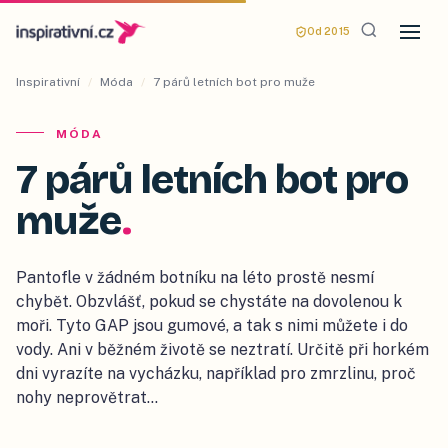
Od 2015
Inspirativní
/
Móda
/
7 párů letních bot pro muže
MÓDA
7 párů letních bot pro
muže
.
Pantofle v žádném botníku na léto prostě nesmí
chybět. Obzvlášť, pokud se chystáte na dovolenou k
moři. Tyto GAP jsou gumové, a tak s nimi můžete i do
vody. Ani v běžném životě se neztratí. Určitě při horkém
dni vyrazíte na vycházku, například pro zmrzlinu, proč
nohy neprovětrat…