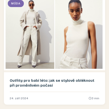
MÓDA
Outfity pro babí léto: jak se stylově obléknout
při proměnlivém počasí
24. září 2024
3
min