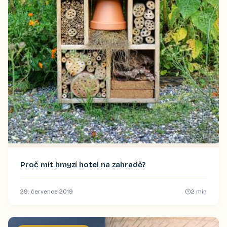
Proč mít hmyzí hotel na zahradě?
29. července 2019
2
min