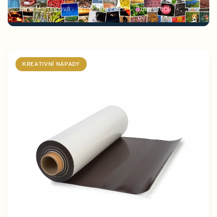
Jana Martincová
21. dubna 2020
2
min čtení
KREATIVNÍ NÁPADY