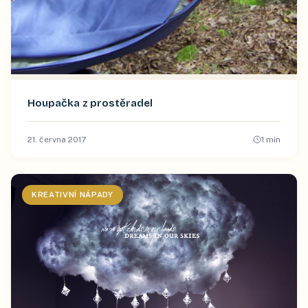
Houpačka z prostěradel
21. června 2017
1
min
KREATIVNÍ NÁPADY