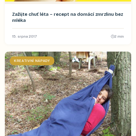
Zažijte chuť léta – recept na domácí zmrzlinu bez
mléka
15. srpna 2017
2
min
KREATIVNÍ NÁPADY