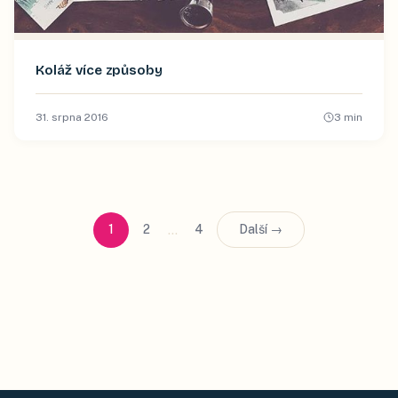
Koláž více způsoby
31. srpna 2016
3
min
…
1
2
4
Další →