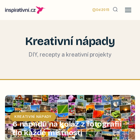
Od 2015
Kreativní nápady
DIY, recepty a kreativní projekty
KREATIVNÍ NÁPADY
6 nápadů na koláž z fotografií
do každé místnosti