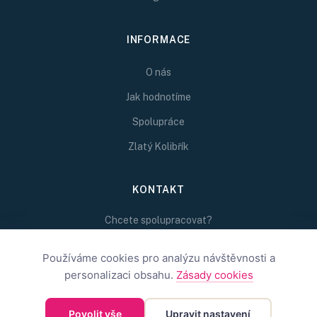
INFORMACE
O nás
Jak hodnotíme
Spolupráce
Zlatý Kolibřík
KONTAKT
Chcete spolupracovat?
Napište nám na
Používáme cookies pro analýzu návštěvnosti a
redakce@inspirativni.cz
personalizaci obsahu.
Zásady cookies
Povolit vše
Upravit nastavení