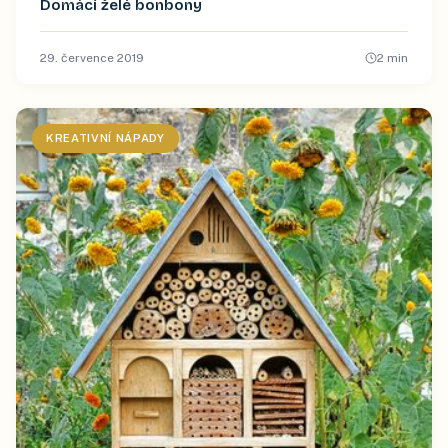
Domácí želé bonbony
29. července 2019
2
min
KREATIVNÍ NÁPADY