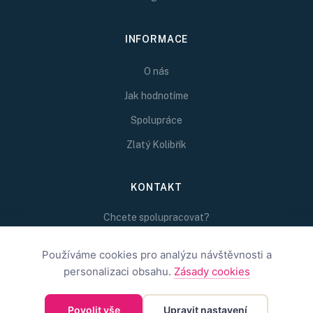
INFORMACE
O nás
Jak hodnotíme
Spolupráce
Zlatý Kolibřík
KONTAKT
Chcete spolupracovat?
Napište nám na
Používáme cookies pro analýzu návštěvnosti a
redakce@inspirativni.cz
personalizaci obsahu.
Zásady cookies
Povolit vše
Upravit nastavení