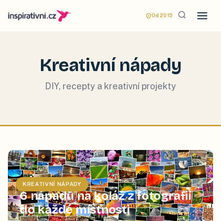
Od 2015
Kreativní nápady
DIY, recepty a kreativní projekty
KREATIVNÍ NÁPADY
6 nápadů na koláž z fotografií
do každé místnosti