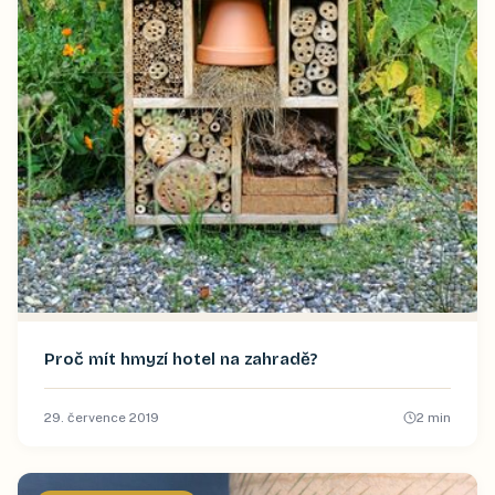
Proč mít hmyzí hotel na zahradě?
29. července 2019
2
min