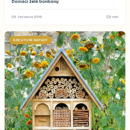
Domácí želé bonbony
29. července 2019
2
min
KREATIVNÍ NÁPADY