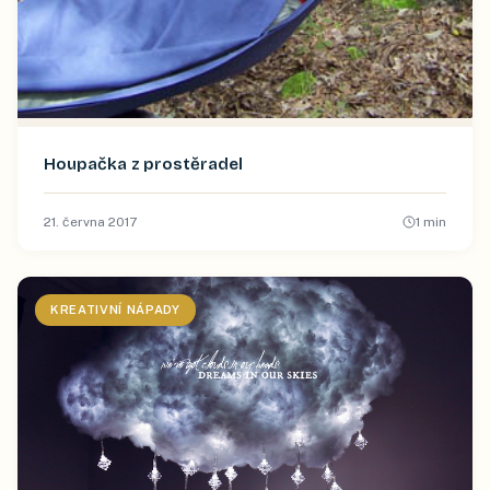
Houpačka z prostěradel
21. června 2017
1
min
KREATIVNÍ NÁPADY