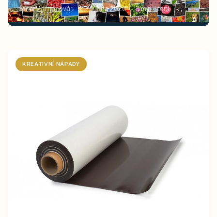
Jana Martincová
21. dubna 2020
2
min čtení
KREATIVNÍ NÁPADY