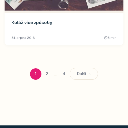
Koláž více způsoby
31. srpna 2016
3
min
…
1
2
4
Další →