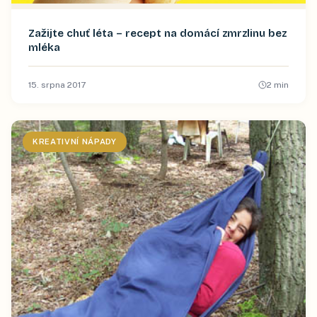
Zažijte chuť léta – recept na domácí zmrzlinu bez
mléka
15. srpna 2017
2
min
KREATIVNÍ NÁPADY