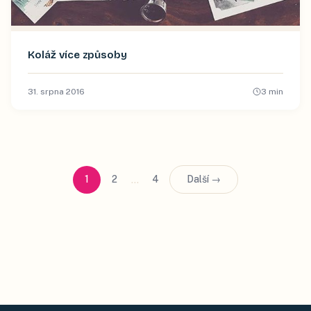
Koláž více způsoby
31. srpna 2016
3
min
…
1
2
4
Další →