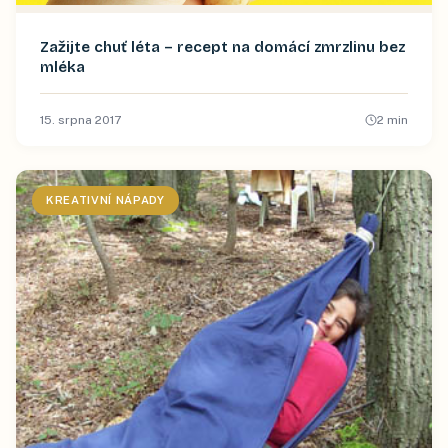
Zažijte chuť léta – recept na domácí zmrzlinu bez
mléka
15. srpna 2017
2
min
KREATIVNÍ NÁPADY