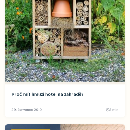
Proč mít hmyzí hotel na zahradě?
29. července 2019
2
min