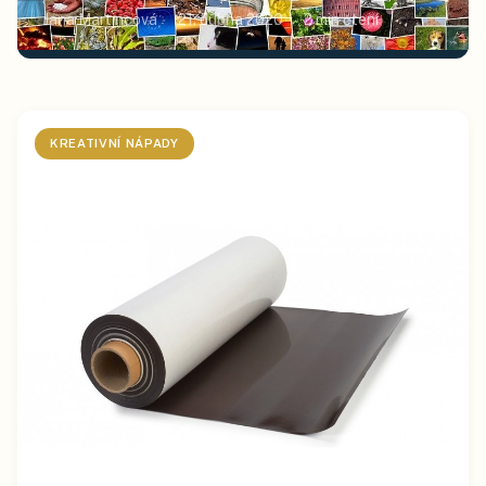
Jana Martincová
21. dubna 2020
2
min čtení
KREATIVNÍ NÁPADY