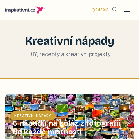
Od 2015
Kreativní nápady
DIY, recepty a kreativní projekty
KREATIVNÍ NÁPADY
6 nápadů na koláž z fotografií
do každé místnosti