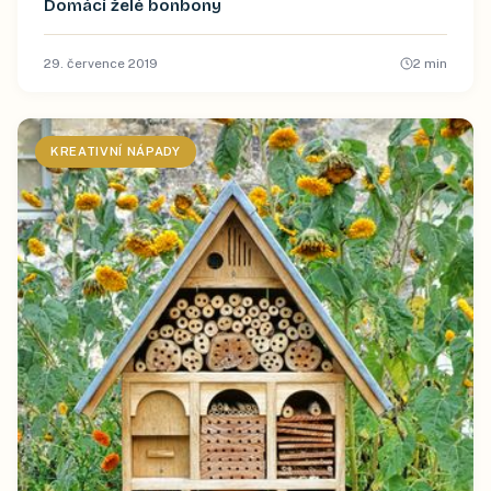
Domácí želé bonbony
29. července 2019
2
min
KREATIVNÍ NÁPADY