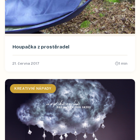
Houpačka z prostěradel
21. června 2017
1
min
KREATIVNÍ NÁPADY