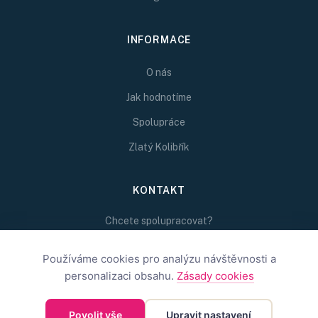
INFORMACE
O nás
Jak hodnotíme
Spolupráce
Zlatý Kolibřík
KONTAKT
Chcete spolupracovat?
Napište nám na
Používáme cookies pro analýzu návštěvnosti a
redakce@inspirativni.cz
personalizaci obsahu.
Zásady cookies
Povolit vše
Upravit nastavení