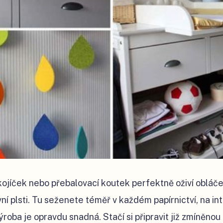
ojíček nebo přebalovací koutek perfektně oživí obláč
ní plsti. Tu seženete téměř v každém papírnictví, na in
ýroba je opravdu snadná. Stačí si připravit již zmíněnou p