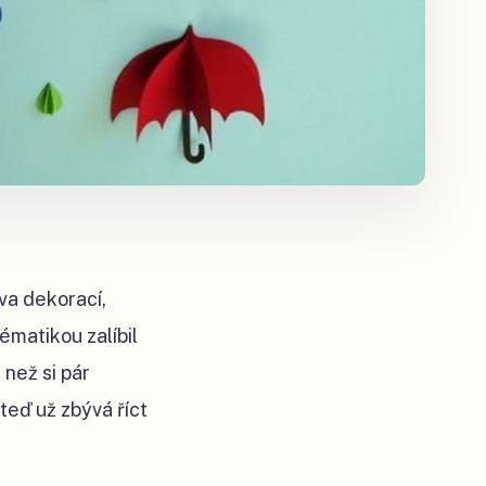
va dekorací,
ématikou zalíbil
 než si pár
teď už zbývá říct