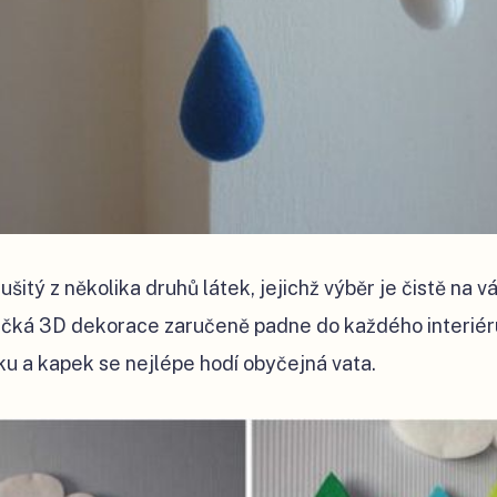
šitý z několika druhů látek, jejichž výběr je čistě na vá
čká 3D dekorace zaručeně padne do každého interiéru
 a kapek se nejlépe hodí obyčejná vata.