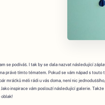
m se podíváš. I tak by se dala nazvat následující zápla
ána právě tímto tématem. Pokud se vám nápad s touto t
 pár mráčků měli rádi u vás doma, není nic jednoduššího,
 Jako inspirace vám poslouží následující galerie. Takže 
 oblak!