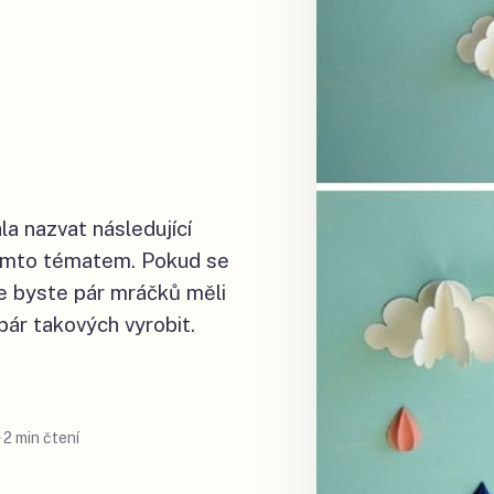
la nazvat následující
 tímto tématem. Pokud se
že byste pár mráčků měli
 pár takových vyrobit.
2 min čtení