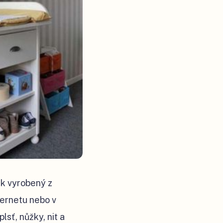
ek vyrobený z
ternetu nebo v
lsť, nůžky, nit a