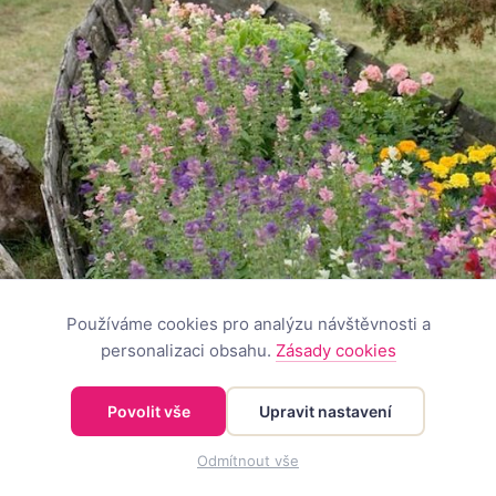
Používáme cookies pro analýzu návštěvnosti a
personalizaci obsahu.
Zásady cookies
Povolit vše
Upravit nastavení
Odmítnout vše