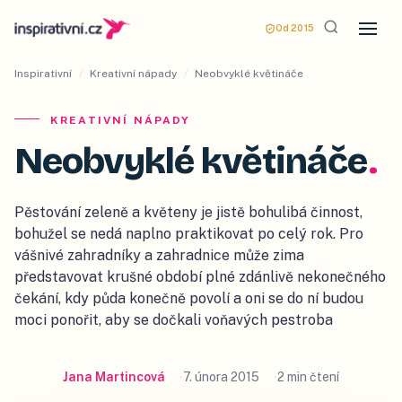
Od 2015
Inspirativní
/
Kreativní nápady
/
Neobvyklé květináče
KREATIVNÍ NÁPADY
Neobvyklé květináče
.
Pěstování zeleně a květeny je jistě bohulibá činnost,
bohužel se nedá naplno praktikovat po celý rok. Pro
vášnivé zahradníky a zahradnice může zima
představovat krušné období plné zdánlivě nekonečného
čekání, kdy půda konečně povolí a oni se do ní budou
moci ponořit, aby se dočkali voňavých pestroba
Jana Martincová
7. února 2015
2 min čtení