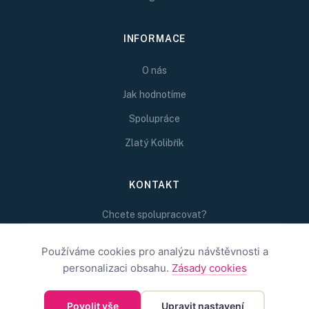
INFORMACE
O nás
Jak hodnotíme
Spolupráce
Zlatý Kolibřík
KONTAKT
Chcete spolupracovat?
Napište nám na
Používáme cookies pro analýzu návštěvnosti a
redakce@inspirativni.cz
personalizaci obsahu.
Zásady cookies
Povolit vše
Upravit nastavení