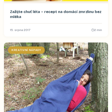
Zažijte chuť léta – recept na domácí zmrzlinu bez
mléka
15. srpna 2017
2
min
KREATIVNÍ NÁPADY