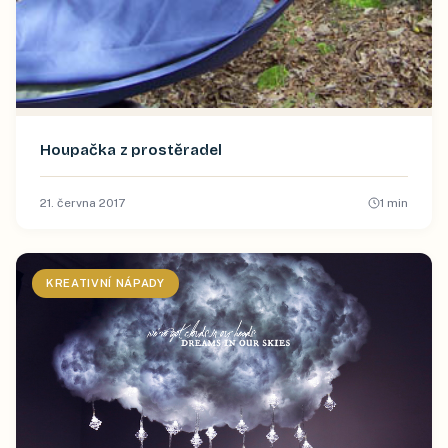
Houpačka z prostěradel
21. června 2017
1
min
KREATIVNÍ NÁPADY