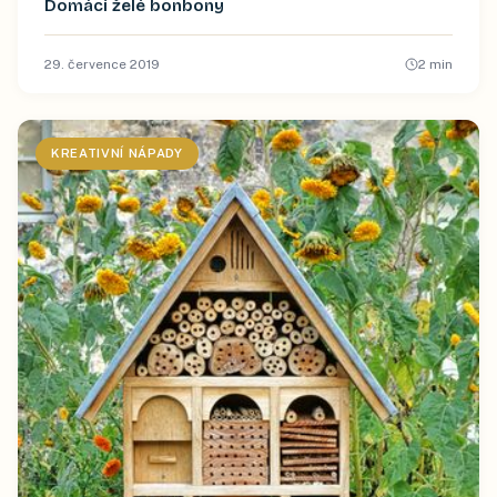
Domácí želé bonbony
29. července 2019
2
min
KREATIVNÍ NÁPADY