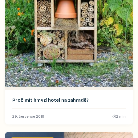
Proč mít hmyzí hotel na zahradě?
29. července 2019
2
min