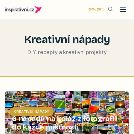
Od 2015
Kreativní nápady
DIY, recepty a kreativní projekty
KREATIVNÍ NÁPADY
6 nápadů na koláž z fotografií
do každé místnosti