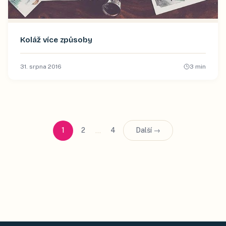
Koláž více způsoby
31. srpna 2016
3
min
…
1
2
4
Další →