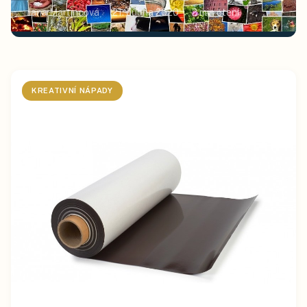
Jana Martincová
21. dubna 2020
2
min čtení
KREATIVNÍ NÁPADY