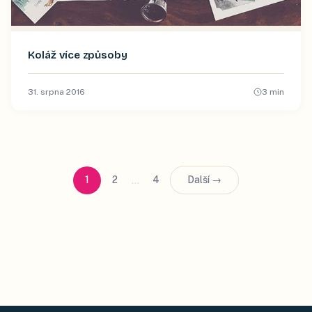
Koláž více způsoby
31. srpna 2016
3
min
…
1
2
4
Další →