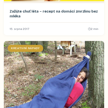
Zažijte chuť léta – recept na domácí zmrzlinu bez
mléka
15. srpna 2017
2
min
KREATIVNÍ NÁPADY