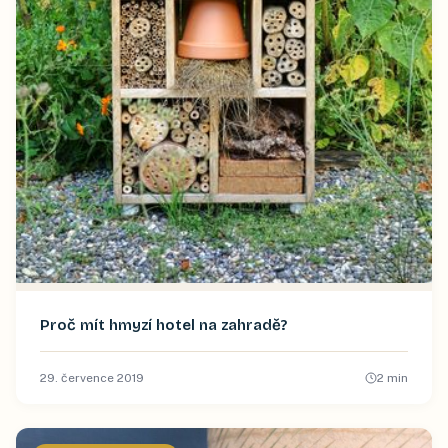
Proč mít hmyzí hotel na zahradě?
29. července 2019
2
min