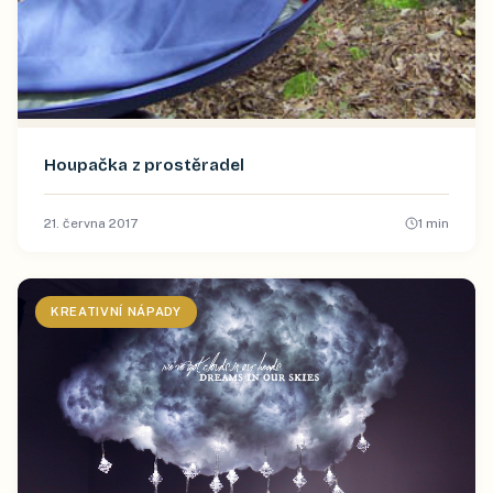
Houpačka z prostěradel
21. června 2017
1
min
KREATIVNÍ NÁPADY