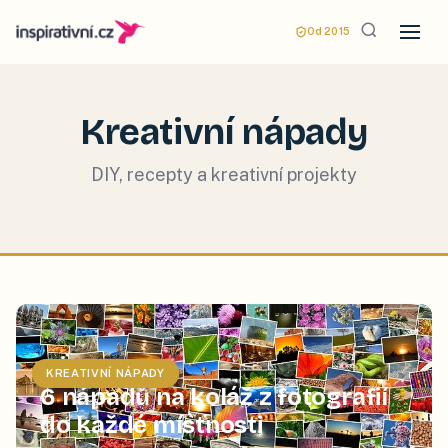
Od 2015
Kreativní nápady
DIY, recepty a kreativní projekty
KREATIVNÍ NÁPADY
6 nápadů na koláž z fotografií
do každé místnosti