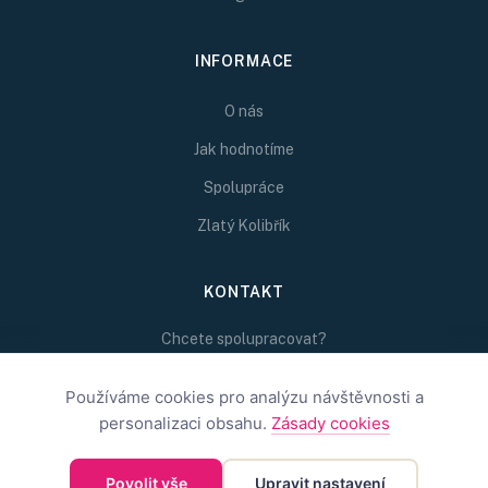
INFORMACE
O nás
Jak hodnotíme
Spolupráce
Zlatý Kolibřík
KONTAKT
Chcete spolupracovat?
Napište nám na
Používáme cookies pro analýzu návštěvnosti a
redakce@inspirativni.cz
personalizaci obsahu.
Zásady cookies
Povolit vše
Upravit nastavení