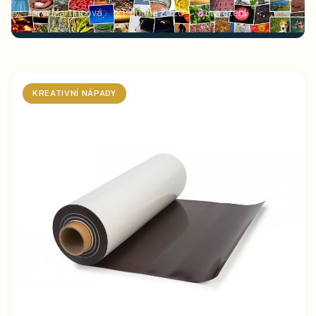
Jana Martincová
21. dubna 2020
2
min čtení
KREATIVNÍ NÁPADY