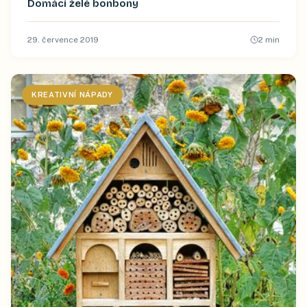
Domácí želé bonbony
29. července 2019
2
min
KREATIVNÍ NÁPADY