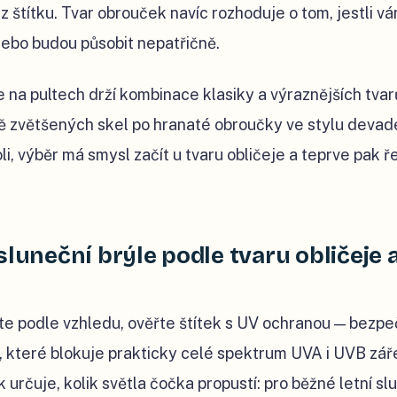
 štítku. Tvar obrouček navíc rozhoduje o tom, jestli v
nebo budou působit nepatřičně.
 na pultech drží kombinace klasiky a výraznějších tvar
ě zvětšených skel po hranaté obroučky ve stylu devad
, výběr má smysl začít u tvaru obličeje a teprve pak ře
sluneční brýle podle tvaru obličeje 
e podle vzhledu, ověřte štítek s UV ochranou — bezpe
, které blokuje prakticky celé spektrum UVA i UVB zář
k určuje, kolik světla čočka propustí: pro běžné letní s