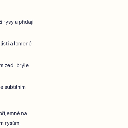
rysy a přidají
listi a lomené
rsized“ brýle
se subtilním
 příjemné na
ím rysům,