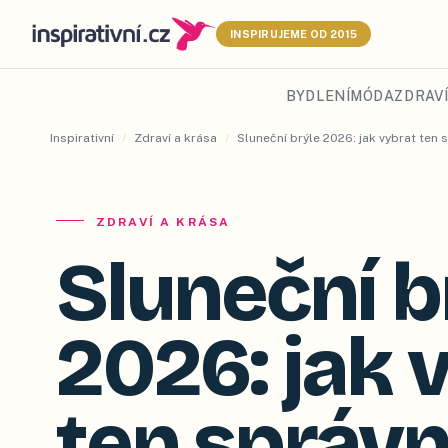
INSPIRUJEME OD 2015
BYDLENÍ
MÓDA
ZDRAVÍ
Inspirativní
/
Zdraví a krása
/
Sluneční brýle 2026: jak vybrat ten 
ZDRAVÍ A KRÁSA
Sluneční b
2026: jak 
ten správn