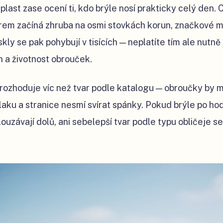
ast zase ocení ti, kdo brýle nosí prakticky celý den. 
ltrem začíná zhruba na osmi stovkách korun, značkové 
ly se pak pohybují v tisících — neplatíte tím ale nutně
gn a životnost obrouček.
rozhoduje víc než tvar podle katalogu — obroučky by 
laku a stranice nesmí svírat spánky. Pokud brýle po hod
ouzávají dolů, ani sebelepší tvar podle typu obličeje 