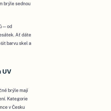
ám brýle sednou
ů — od
esátek. Ať dáte
šit barvu skel a
a UV
čné brýle mají
ení. Kategorie
lunce v Česku