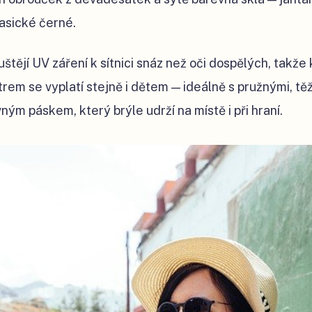
lasické černé.
štějí UV záření k sítnici snáz než oči dospělých, takže 
trem se vyplatí stejně i dětem — ideálně s pružnými, tě
ým páskem, který brýle udrží na místě i při hraní.