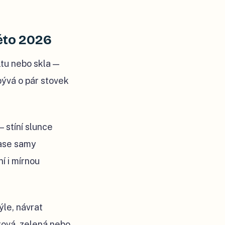
léto 2026
ltu nebo skla —
 bývá o pár stovek
— stíní slunce
zase samy
í i mírnou
ýle, návrat
rová, zelená nebo