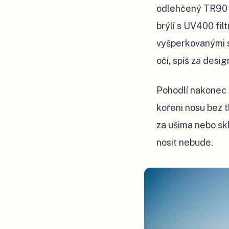
odlehčený TR90 pl
brýlí s UV400 fi
vyšperkovanými sk
očí, spíš za desi
Pohodlí nakonec 
kořeni nosu bez t
za ušima nebo skl
nosit nebude.