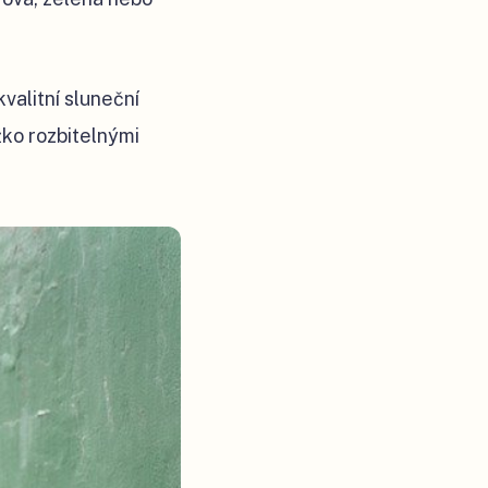
kvalitní sluneční
žko rozbitelnými