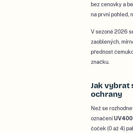
bez cenovky a bez
na první pohled, 
V sezoně 2026 se
zaoblených, mírn
přednost čemukoli
značku.
Jak vybrat 
ochrany
Než se rozhodnet
označení
UV400
čoček (0 až 4) pa