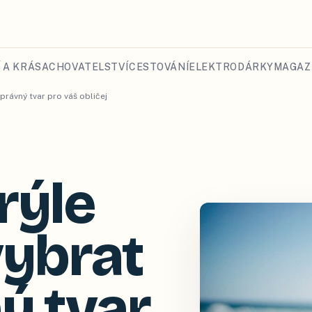
 A KRÁSA
CHOVATELSTVÍ
CESTOVÁNÍ
ELEKTRO
DÁRKY
MAGAZ
správný tvar pro váš obličej
rýle
vybrat
ý tvar