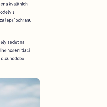
Cena kvalitních
modely s
 za lepší ochranu
měly sedět na
ině nošení tlačí
se dlouhodobě