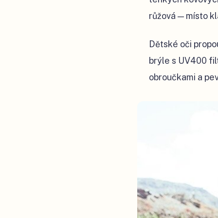
růžová — místo k
Dětské oči propou
brýle s UV400 fil
obroučkami a pevn