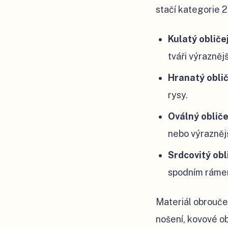
stačí kategorie 2
Kulatý obliče
tváři výraznější 
Hranatý oblič
rysy.
Oválný obliče
nebo výraznějš
Srdcovitý obl
spodním rámem
Materiál obrouček
nošení, kovové ob