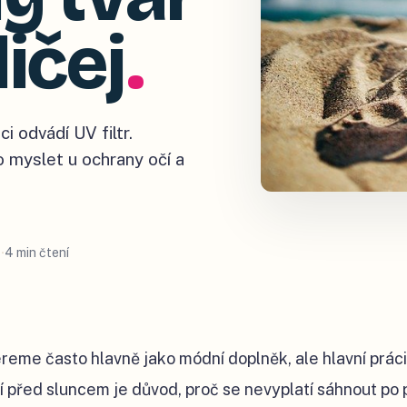
ičej
.
i odvádí UV filtr.
o myslet u ochrany očí a
4 min čtení
reme často hlavně jako módní doplněk, ale hlavní práci
čí před sluncem je důvod, proč se nevyplatí sáhnout po 