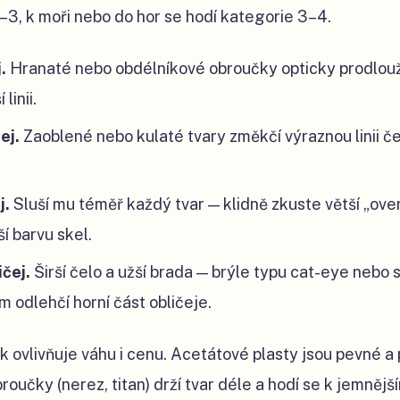
–3, k moři nebo do hor se hodí kategorie 3–4.
j.
Hranaté nebo obdélníkové obroučky opticky prodlouží 
linii.
ej.
Zaoblené nebo kulaté tvary změkčí výraznou linii če
j.
Sluší mu téměř každý tvar — klidně zkuste větší „ove
í barvu skel.
ičej.
Širší čelo a užší brada — brýle typu cat-eye nebo 
 odlehčí horní část obličeje.
 ovlivňuje váhu i cenu. Acetátové plasty jsou pevné a
roučky (nerez, titan) drží tvar déle a hodí se k jemnějš