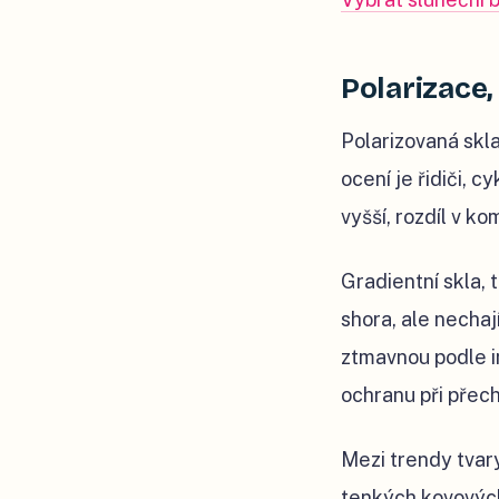
Polarizace,
Polarizovaná skla
ocení je řidiči, c
vyšší, rozdíl v k
Gradientní skla, 
shora, ale necha
ztmavnou podle in
ochranu při přec
Mezi trendy tvary
tenkých kovových