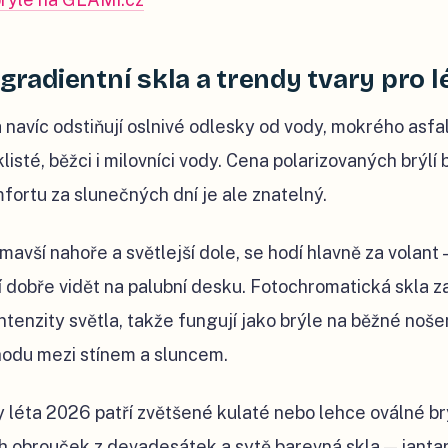
 gradientní skla a trendy tvary pro 
 navíc odstiňují oslnivé odlesky od vody, mokrého asfa
yklisté, běžci i milovníci vody. Cena polarizovaných brýlí
omfortu za slunečných dní je ale znatelný.
tmavší nahoře a světlejší dole, se hodí hlavně za volant 
jí dobře vidět na palubní desku. Fotochromatická skla 
tenzity světla, takže fungují jako brýle na běžné nošen
hodu mezi stínem a sluncem.
 léta 2026 patří zvětšené kulaté nebo lehce oválné br
 obrouček z devadesátek a sytě barevná skla — janta