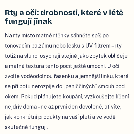
Rty a oči: drobnosti, které v létě
fungují jinak
Na rty místo matné rtěnky sáhněte spíš po
tónovacím balzámu nebo lesku s UV filtrem – rty
totiž na slunci osychají stejně jako zbytek obličeje
a matná textura tento pocit ještě umocní. U očí
zvolte voděodolnou řasenku a jemnější linku, která
se při potu nerozpije do „paniččiných“ šmouh pod
okem. Pokud plánujete koupání, vyzkoušejte líčení
nejdřív doma – ne až první den dovolené, ať víte,
jak konkrétní produkty na vaší pleti a ve vodě
skutečně fungují.