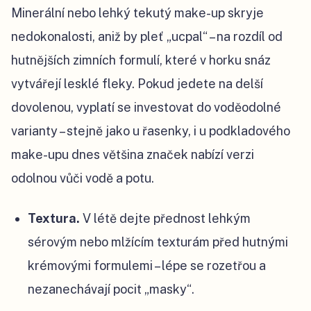
Minerální nebo lehký tekutý make-up skryje
nedokonalosti, aniž by pleť „ucpal“ – na rozdíl od
hutnějších zimních formulí, které v horku snáz
vytvářejí lesklé fleky. Pokud jedete na delší
dovolenou, vyplatí se investovat do voděodolné
varianty – stejně jako u řasenky, i u podkladového
make-upu dnes většina značek nabízí verzi
odolnou vůči vodě a potu.
Textura.
V létě dejte přednost lehkým
sérovým nebo mlžícím texturám před hutnými
krémovými formulemi – lépe se rozetřou a
nezanechávají pocit „masky“.