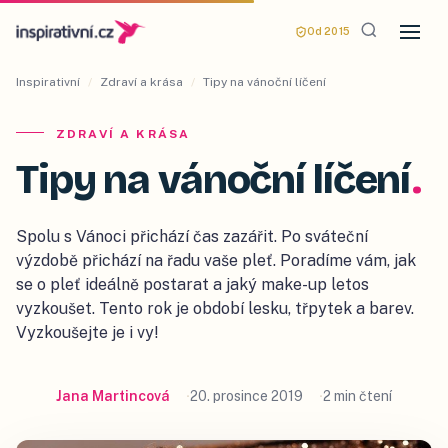
Od 2015
Inspirativní
/
Zdraví a krása
/
Tipy na vánoční líčení
ZDRAVÍ A KRÁSA
Tipy na vánoční líčení
.
Spolu s Vánoci přichází čas zazářit. Po sváteční
výzdobě přichází na řadu vaše pleť. Poradíme vám, jak
se o pleť ideálně postarat a jaký make-up letos
vyzkoušet. Tento rok je období lesku, třpytek a barev.
Vyzkoušejte je i vy!
Jana Martincová
20. prosince 2019
2 min čtení