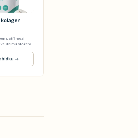
n kolagen
gen patří mezi
kvalitnímu složení
m.
abídku
→