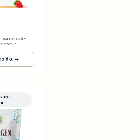
mezi nejlepší v
 složení a
abídku
→
poměr
on