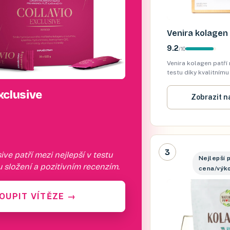
Venira kolagen
9.2
/
10
Venira kolagen patří 
testu díky kvalitnímu
pozitivním recenzím.
xclusive
Zobrazit n
3
ive patří mezi nejlepší v testu
Nejlepší 
u složení a pozitivním recenzím.
cena/výk
OUPIT VÍTĚZE
→