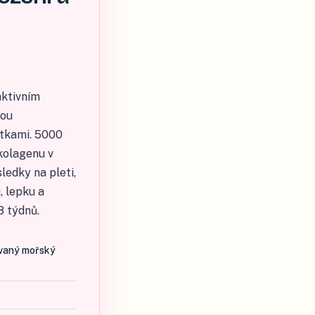
aktivním
nou
átkami. 5000
kolagenu v
ledky na pleti,
, lepku a
8 týdnů.
vaný mořský