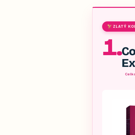
ZLATÝ KO
1
.
Co
Ex
Celko