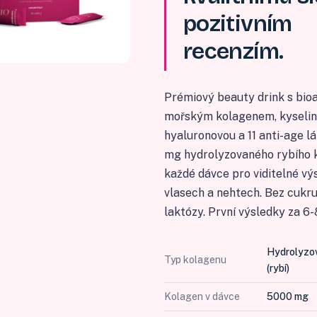
pozitivním
recenzím.
Prémiový beauty drink s bio
mořským kolagenem, kyseli
hyaluronovou a 11 anti-age l
mg hydrolyzovaného rybího 
každé dávce pro viditelné výs
vlasech a nehtech. Bez cukru
laktózy. První výsledky za 6-
Hydrolyzo
Typ kolagenu
(rybí)
Kolagen v dávce
5000 mg