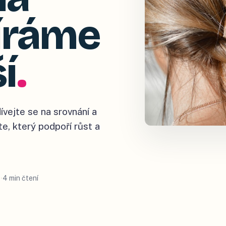
bíráme
í
.
ívejte se na srovnání a
te, který podpoří růst a
4 min čtení