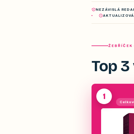
NEZÁVISLÁ REDA
AKTUALIZOV
ŽEBŘÍČEK
Top 3 
1
Celkov