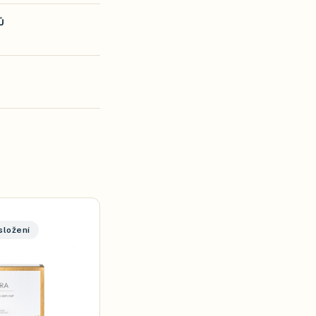
Ů
složení