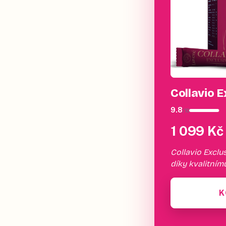
Collavio E
9.8
/
10
1 099 Kč
Collavio Exclus
díky kvalitním
K