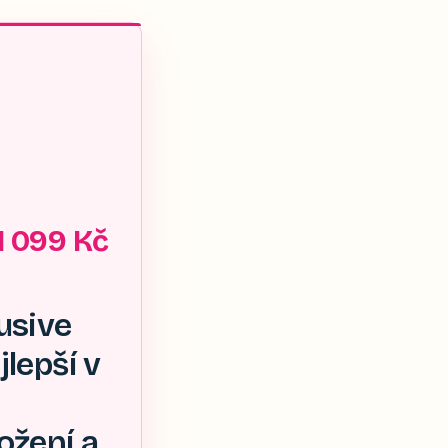
1 099 Kč
usive
jlepší v
ožení a