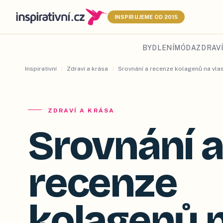
INSPIRUJEME OD 2015
BYDLENÍ
MÓDA
ZDRAVÍ
Inspirativní
/
Zdraví a krása
/
Srovnání a recenze kolagenů na vlas
ZDRAVÍ A KRÁSA
Srovnání a
recenze
kolagenů 