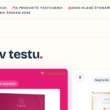
KCE
5
PRODUKTŮ
TESTOVÁNO
6500
HLASŮ ČTENÁŘ
ÁNO
ČERVEN 2026
v testu
Zlatý Kolibřík
2
Nejčistší 
ě nejlepší