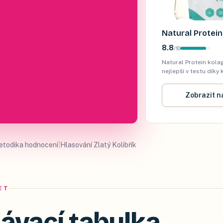
Natural Protei
8.8
/
10
Natural Protein kola
nejlepší v testu díky 
a pozitivním recenzí
Zobrazit n
etodika hodnocení
|
Hlasování Zlatý Kolibřík
ET
ávací tabulka