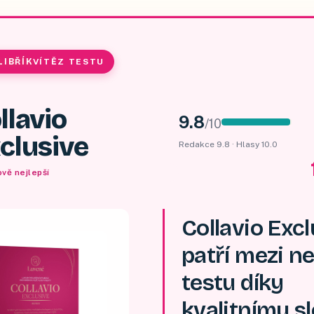
LIBŘÍK
VÍTĚZ TESTU
llavio
9.8
/
10
clusive
Redakce
9.8
· Hlasy
10.0
vě nejlepší
Collavio Excl
patří mezi ne
testu díky
kvalitnímu sl