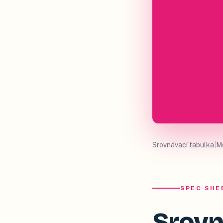
Srovnávací tabulka
|
M
SPEC SHE
Srovn