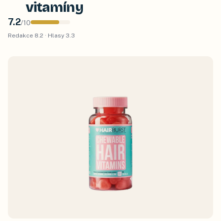
vitamíny
7.2
/
10
Redakce
8.2
· Hlasy
3.3