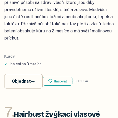
příznivě působí na zdraví vlasů, které jsou díky
pravidelnému užívání lesklé, silné a zdravé. Medvídci
jsou čistě rostlinného složení a neobsahují cukr, lepek a
laktózu. Příznivě působí také na stav pleti a vlasů. Jedno
balení obsahuje kúru na 2 mesíce a má svěží malinovou
příchuť.
Klady
balení na 3 měsíce
Objednat
→
Hlasovat
508
hlasů
7
.
Hairbust žvýkací vlasové