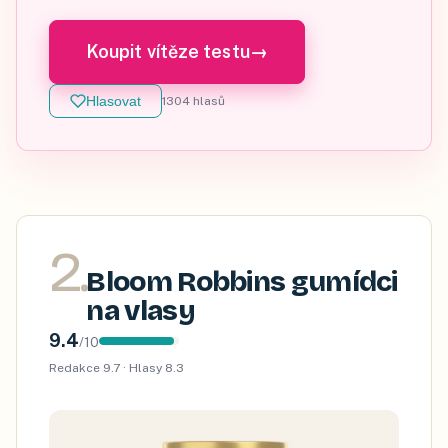
Koupit vítěze testu
→
Hlasovat
1304
hlasů
2
.
Bloom Robbins gumídci
na vlasy
9.4
/
10
Redakce
9.7
· Hlasy
8.3