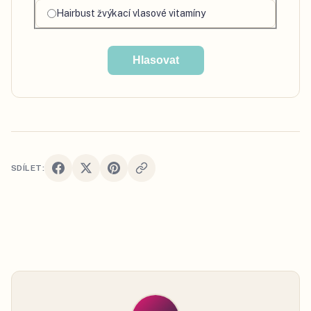
Hairbust žvýkací vlasové vitamíny
Hlasovat
SDÍLET: