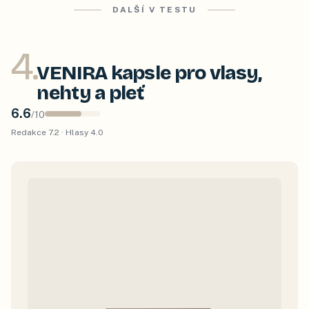
DALŠÍ V TESTU
4
.
VENIRA kapsle pro vlasy,
nehty a pleť
6.6
/
10
Redakce
7.2
· Hlasy
4.0