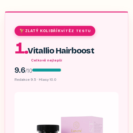
ZLATÝ KOLIBŘÍK
VÍTĚZ TESTU
1
.
Vitallio Hairboost
Celkově nejlepší
9.6
/
10
Redakce
9.5
· Hlasy
10.0