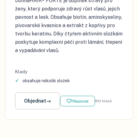
DonnaHAIR® FORTE je doplněk stravy pro
ženy, který podporuje zdravý růst vlasů, jejich
pevnost a lesk. Obsahuje biotin, aminokyseliny,
pivovarské kvasnice a extrakt z kopřivy pro
tvorbu keratinu. Díky čtyřem aktivním složkám
poskytuje komplexní péči proti lámání, třepení
a vypadávání vlasů.
Klady
obsahuje několik složek
Objednat
→
Hlasovat
810
hlasů