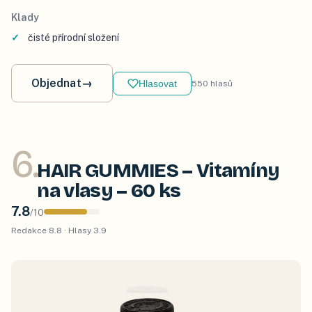
Klady
čisté přírodní složení
Objednat
→
Hlasovat
550
hlasů
6
.
HAIR GUMMIES – Vitamíny
na vlasy – 60 ks
7.8
/
10
Redakce
8.8
· Hlasy
3.9