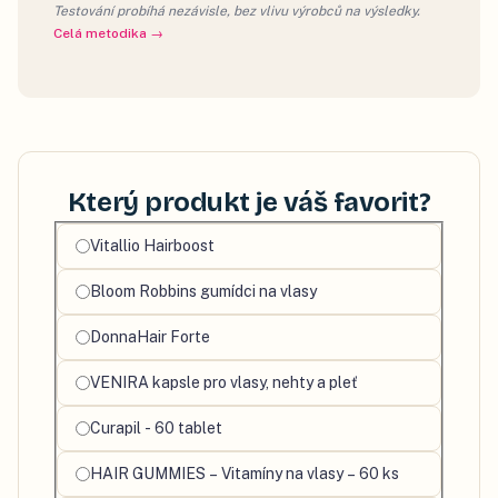
Testování probíhá nezávisle, bez vlivu výrobců na výsledky.
Celá metodika →
Který produkt je váš favorit?
Vyberte
Vitallio Hairboost
svůj
Bloom Robbins gumídci na vlasy
oblíbený
produkt
DonnaHair Forte
VENIRA kapsle pro vlasy, nehty a pleť
Curapil - 60 tablet
HAIR GUMMIES – Vitamíny na vlasy – 60 ks