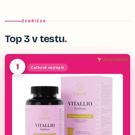
ŽEBŘÍČEK
Top 3 v testu
Zlatý Kolibřík
1
Celkově nejlepší