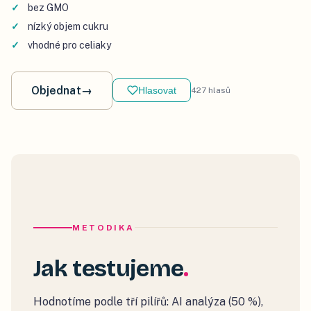
bez GMO
nízký objem cukru
vhodné pro celiaky
Objednat
→
Hlasovat
427
hlasů
METODIKA
Jak testujeme
Hodnotíme podle tří pilířů: AI analýza (50 %),