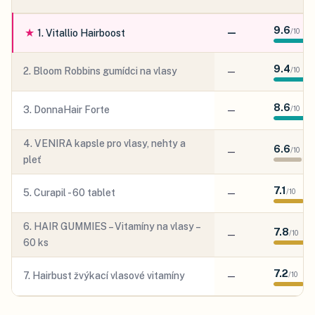
9.6
★
—
/
10
1
.
Vitallio Hairboost
9.4
2
.
Bloom Robbins gumídci na vlasy
—
/
10
8.6
3
.
DonnaHair Forte
—
/
10
4
.
VENIRA kapsle pro vlasy, nehty a
6.6
—
/
10
pleť
7.1
5
.
Curapil - 60 tablet
—
/
10
6
.
HAIR GUMMIES – Vitamíny na vlasy –
7.8
—
/
10
60 ks
7.2
7
.
Hairbust žvýkací vlasové vitamíny
—
/
10