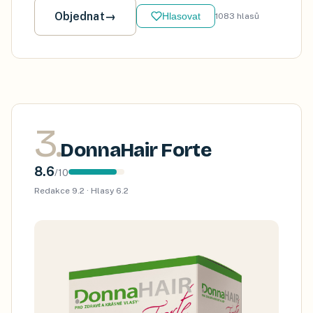
Objednat
→
Hlasovat
1083
hlasů
3
.
DonnaHair Forte
8.6
/
10
Redakce
9.2
· Hlasy
6.2