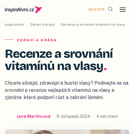
Od 2015
Inspirativní
/
Zdraví a krása
/
Recenze a srovnání vitamínů na vlasy
ZDRAVÍ A KRÁSA
Recenze a srovnání
vitamínů na vlasy
.
Chcete silnější, zdravější a hustší vlasy? Podívejte se na
srovnání a recenze nejlepších vitamínů na vlasy a
zjistěte, které podpoří růst a zabrání lámání.
Jana Martincová
9. listopadu 2024
4 min čtení