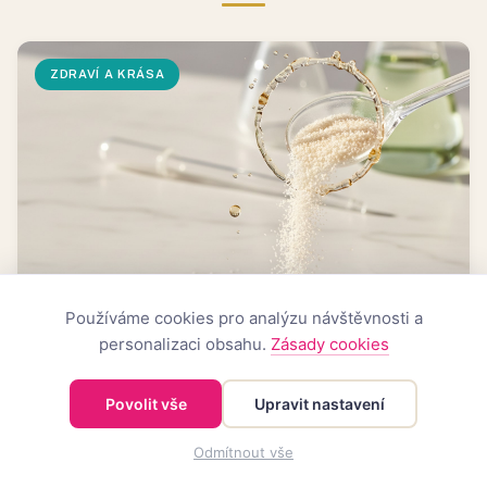
ZDRAVÍ A KRÁSA
Používáme cookies pro analýzu návštěvnosti a
Kolagen už není jen na vrásky. Nový výzkum řeší
personalizaci obsahu.
Zásady cookies
jeho vliv na zdravé stárnutí
Povolit vše
Upravit nastavení
1. června 2026
9
min
Odmítnout vše