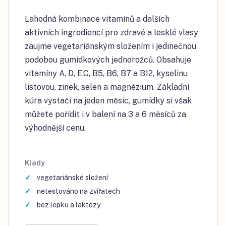
Lahodná kombinace vitamínů a dalších
aktivních ingrediencí pro zdravé a lesklé vlasy
zaujme vegetariánským složením i jedinečnou
podobou gumídkových jednorožců. Obsahuje
vitamíny A, D, E,C, B5, B6, B7 a B12, kyselinu
listovou, zinek, selen a magnézium. Základní
kúra vystačí na jeden měsíc, gumídky si však
můžete pořídit i v balení na 3 a 6 měsíců za
výhodnější cenu.
Klady
vegetariánské složení
netestováno na zvířatech
bez lepku a laktózy