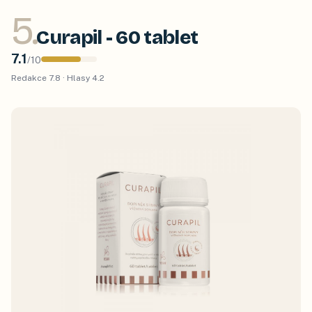
5
.
Curapil - 60 tablet
7.1
/
10
Redakce
7.8
· Hlasy
4.2