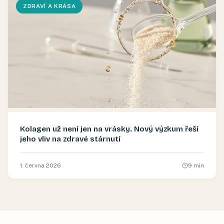
ZDRAVÍ A KRÁSA
Kolagen už není jen na vrásky. Nový výzkum řeší
jeho vliv na zdravé stárnutí
1. června 2026
9
min