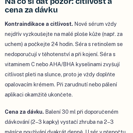
Na co si dát pozor: citlivost a
cena za dávku
Kontraindikace a citlivost.
Nové sérum vždy
nejdřív vyzkoušejte na malé ploše kůže (např. za
uchem) a počkejte 24 hodin. Séra s retinolem se
nedoporučují v těhotenství a při kojení. Séra s
vitaminem C nebo AHA/BHA kyselinami zvyšují
citlivost pleti na slunce, proto je vždy doplňte
opalovacím krémem. Při zarudnutí nebo pálení
aplikaci okamžitě ukončete.
Cena za dávku.
Balení 30 ml při doporučeném
dávkování (2–3 kapky) vystačí zhruba na 2–3
měsíce používání dvakrát denně. U sér v přepočtu