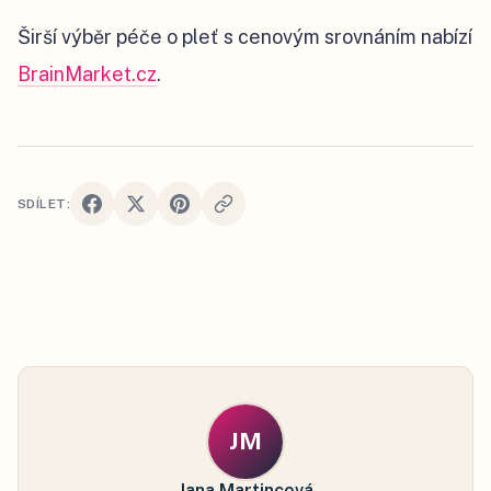
Širší výběr péče o pleť s cenovým srovnáním nabízí
BrainMarket.cz
.
SDÍLET:
JM
Jana Martincová