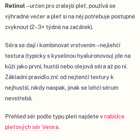
Retinol
– určen pro zralejší pleť, používá se
výhradně večer a pleť si na něj potřebuje postupně
zvyknout (2–3× týdně na začátek).
Séra se dají i kombinovat vrstvením – nejlehčí
textura (typicky s kyselinou hyaluronovou) jde na
kůži jako první, hustší nebo olejová séra až po ní.
Základní pravidlo zní: od nejtenčí textury k
nejhustší, nikdy naopak, jinak se lehčí sérum
nevstřebá.
Přehled sér podle typu pleti najdete v
nabídce
pleťových sér Venira
.