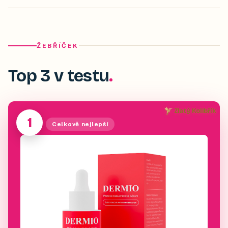
ŽEBŘÍČEK
Top 3 v testu
Zlatý Kolibřík
1
Celkově nejlepší