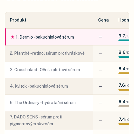
Produkt
Cena
Hodnoc
9.7
★
—
/
10
1
.
Dermio - bakuchiolové sérum
8.6
2
.
Planthé - retinol sérum protivráskové
—
/
10
8.4
3
.
Crosslinked - Oční a pleťové sérum
—
/
10
7.6
4
.
Kvitok - bakuchiolové sérum
—
/
10
6.4
6
.
The Ordinary - hydratační sérum
—
/
10
7
.
DADO SENS - sérum proti
7.4
—
/
10
pigmentovým skvrnám