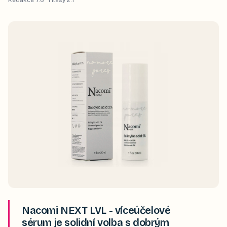
Redakce
7.6
· Hlasy
2.1
Nacomi NEXT LVL - víceúčelové
sérum je solidní volba s dobrým