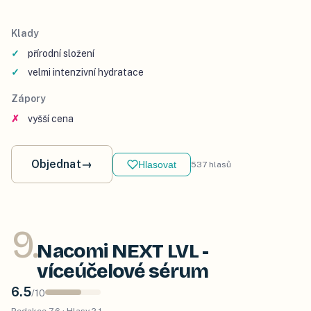
Klady
přírodní složení
velmi intenzivní hydratace
Zápory
vyšší cena
Objednat
→
Hlasovat
537
hlasů
9
.
Nacomi NEXT LVL -
víceúčelové sérum
6.5
/
10