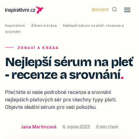
Od 2015
Inspirativní
/
Zdraví a krása
/
Nejlepší sérum na pleť - recenze a
srovnání
ZDRAVÍ A KRÁSA
Nejlepší sérum na pleť
- recenze a srovnání
.
Přečtěte si naše podrobné recenze a srovnání
nejlepších pleťových sér pro všechny typy pleti.
Objevte ideální sérum pro vaši pokožku.
Jana Martincová
6. srpna 2023
6 min čtení