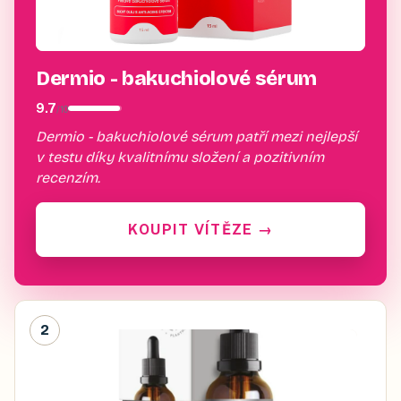
Dermio - bakuchiolové sérum
9.7
/
10
Dermio - bakuchiolové sérum patří mezi nejlepší
v testu díky kvalitnímu složení a pozitivním
recenzím.
KOUPIT VÍTĚZE
→
2