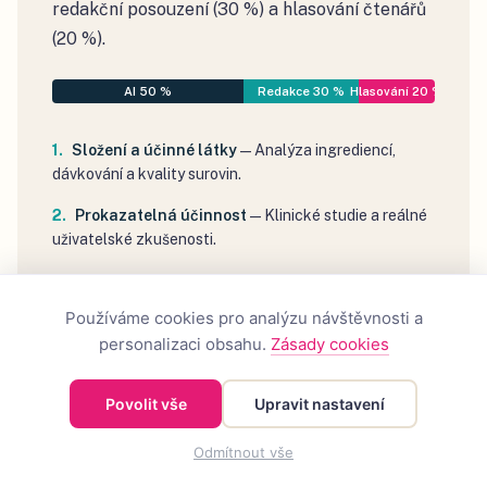
redakční posouzení (30 %) a hlasování čtenářů
(20 %).
AI 50 %
Redakce 30 %
Hlasování 20 %
Složení a účinné látky
—
Analýza ingrediencí,
dávkování a kvality surovin.
Prokazatelná účinnost
—
Klinické studie a reálné
uživatelské zkušenosti.
Poměr cena/výkon
—
Cena za denní dávku vs.
celková kvalita.
Používáme cookies pro analýzu návštěvnosti a
personalizaci obsahu.
Zásady cookies
Transparentnost výrobce
—
Certifikace,
dostupnost informací, důvěryhodnost.
Povolit vše
Upravit nastavení
Uživatelské hodnocení
—
Recenze z e-shopů, fór
a sociálních sítí.
Odmítnout vše