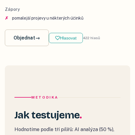
Zápory
pomalejší projevy u některých účinků
Objednat
→
Hlasovat
422
hlasů
METODIKA
Jak testujeme
Hodnotíme podle tří pilířů: AI analýza (50 %),