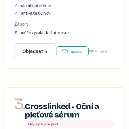
obsahuje retinol
anti-age účinky
Zápory
může vyvolat kožní reakce
Objednat
→
Hlasovat
1389
hlasů
3
.
Crosslinked - Oční a
pleťové sérum
Nejlepší pro pleť