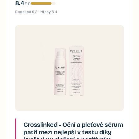
8.4
/
10
Redakce
9.2
· Hlasy
5.4
Crosslinked - Oční a pleťové sérum
patří mezi nejlepší v testu díky