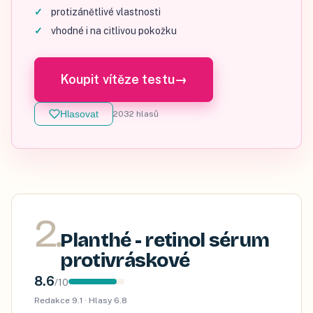
protizánětlivé vlastnosti
vhodné i na citlivou pokožku
Koupit vítěze testu
→
Hlasovat
2032
hlasů
2
.
Planthé - retinol sérum
protivráskové
8.6
/
10
Redakce
9.1
· Hlasy
6.8