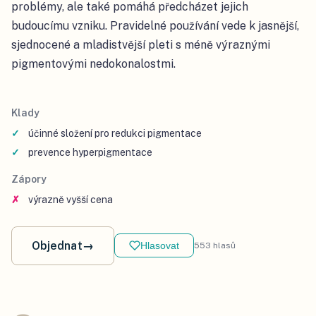
problémy, ale také pomáhá předcházet jejich
budoucímu vzniku. Pravidelné používání vede k jasnější,
sjednocené a mladistvější pleti s méně výraznými
pigmentovými nedokonalostmi.
Klady
účinné složení pro redukci pigmentace
prevence hyperpigmentace
Zápory
výrazně vyšší cena
Objednat
→
Hlasovat
553
hlasů