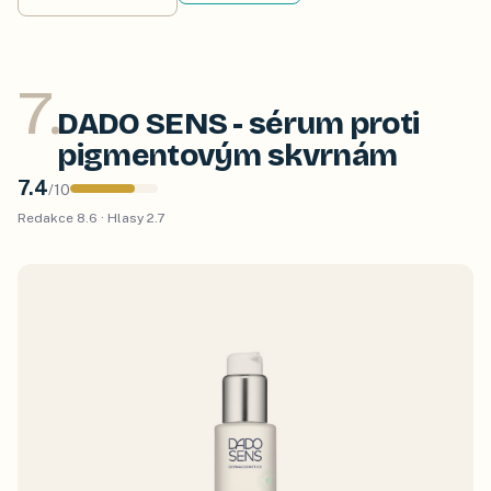
7
.
DADO SENS - sérum proti
pigmentovým skvrnám
7.4
/
10
Redakce
8.6
· Hlasy
2.7