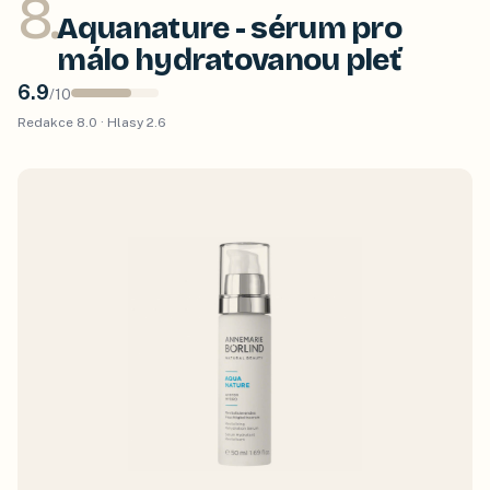
8
.
Aquanature - sérum pro
málo hydratovanou pleť
6.9
/
10
Redakce
8.0
· Hlasy
2.6