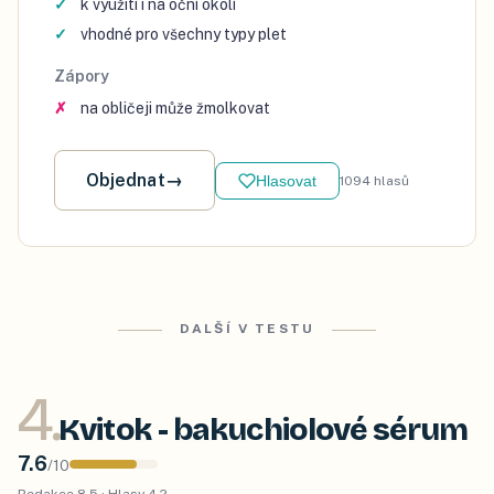
k využití i na oční okolí
vhodné pro všechny typy plet
Zápory
na obličeji může žmolkovat
Objednat
→
Hlasovat
1094
hlasů
DALŠÍ V TESTU
4
.
Kvitok - bakuchiolové sérum
7.6
/
10