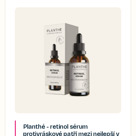
Planthé - retinol sérum
protivráskové patří mezi nejlepší v