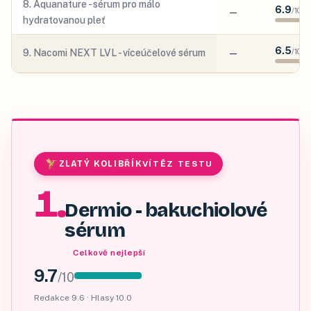
8
.
Aquanature - sérum pro málo
6.9
—
/
10
hydratovanou pleť
6.5
9
.
Nacomi NEXT LVL - víceúčelové sérum
—
/
10
ZLATÝ KOLIBŘÍK
VÍTĚZ TESTU
1
.
Dermio - bakuchiolové
sérum
Celkově nejlepší
9.7
/
10
Redakce
9.6
· Hlasy
10.0