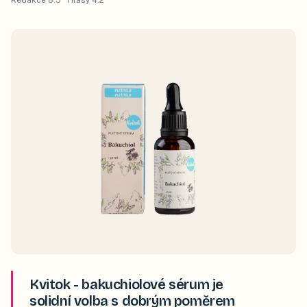
Redakce
8.5
· Hlasy
4.2
Kvitok - bakuchiolové sérum je
solidní volba s dobrým poměrem