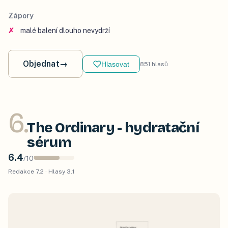
Zápory
malé balení dlouho nevydrží
Objednat
→
Hlasovat
851
hlasů
6
.
The Ordinary - hydratační
sérum
6.4
/
10
Redakce
7.2
· Hlasy
3.1