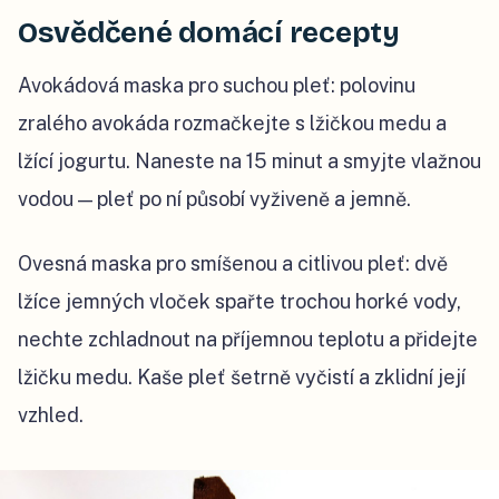
Osvědčené domácí recepty
Avokádová maska pro suchou pleť: polovinu
zralého avokáda rozmačkejte s lžičkou medu a
lžící jogurtu. Naneste na 15 minut a smyjte vlažnou
vodou — pleť po ní působí vyživeně a jemně.
Ovesná maska pro smíšenou a citlivou pleť: dvě
lžíce jemných vloček spařte trochou horké vody,
nechte zchladnout na příjemnou teplotu a přidejte
lžičku medu. Kaše pleť šetrně vyčistí a zklidní její
vzhled.