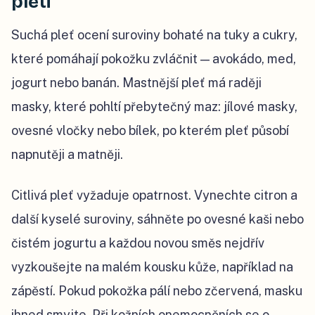
pleti
Suchá pleť ocení suroviny bohaté na tuky a cukry,
které pomáhají pokožku zvláčnit — avokádo, med,
jogurt nebo banán. Mastnější pleť má raději
masky, které pohltí přebytečný maz: jílové masky,
ovesné vločky nebo bílek, po kterém pleť působí
napnutěji a matněji.
Citlivá pleť vyžaduje opatrnost. Vynechte citron a
další kyselé suroviny, sáhněte po ovesné kaši nebo
čistém jogurtu a každou novou směs nejdřív
vyzkoušejte na malém kousku kůže, například na
zápěstí. Pokud pokožka pálí nebo zčervená, masku
ihned smyjte. Při kožních onemocněních se o