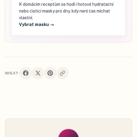
K domácím receptům se hodí i hotové hydratační
nebo čisticí masky pro dny, kdy není čas míchat
vlastní.
Vybrat masku
→
SDÍLET: