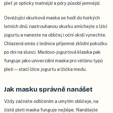
pleť je opticky matnější a póry působí jemnější.
Osvěžující okurková maska se hodí do horkých
letních dnů: nastrouhanou okurku smíchejte s lžící
jogurtu a naneste na obličej i oční okolí vynechte.
Chlazená směs z lednice příjemně zklidní pokožku
po dni na slunci. Medovo-jogurtová klasika pak
funguje jako univerzální maska pro většinu typů
pleti — stačí lžíce jogurtu a lžička medu.
Jak masku správně nanášet
Vždy začněte odlíčením a umytím obličeje, na
čisté pleti maska funguje nejlépe. Nanášejte