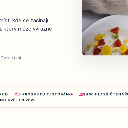
íst, kde se začínají
m, který může výrazně
3 min čtení
KCE
5
PRODUKTŮ
TESTOVÁNO
2400
HLASŮ ČTENÁŘ
ÁNO
KVĚTEN 2026