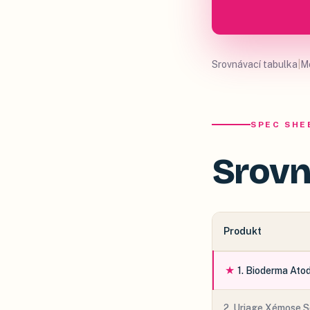
Srovnávací tabulka
|
M
SPEC SHE
Srovn
Produkt
★
1
.
Bioderma Atod
2
.
Uriage Xémose S