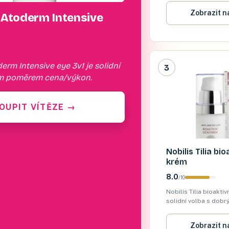
Zobrazit n
Atoderm Intensive
rm Intensive eye 3v1 je solidní
3
ým poměrem cena/výkon.
OUPIT VÍTĚZE
→
Nobilis Tilia bio
krém
8.0
/
10
Nobilis Tilia bioaktiv
solidní volba s do
cena/výkon.
Zobrazit n