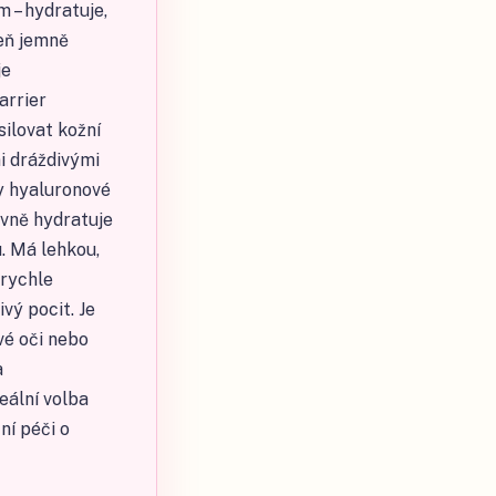
m – hydratuje,
veň jemně
je
arrier
ilovat kožní
mi dráždivými
y hyaluronové
ivně hydratuje
. Má lehkou,
 rychle
vý pocit. Je
ivé oči nebo
a
eální volba
ní péči o