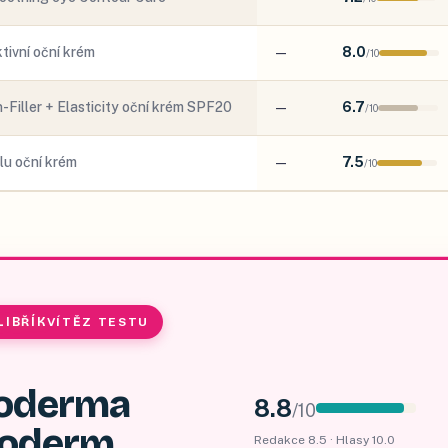
ktivní oční krém
—
8.0
/
10
-Filler + Elasticity oční krém SPF20
—
6.7
/
10
u oční krém
—
7.5
/
10
LIBŘÍK
VÍTĚZ TESTU
oderma
8.8
/
10
toderm
Redakce
8.5
· Hlasy
10.0