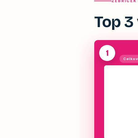
ŽEBŘÍČEK
Top 3 
1
Celkov