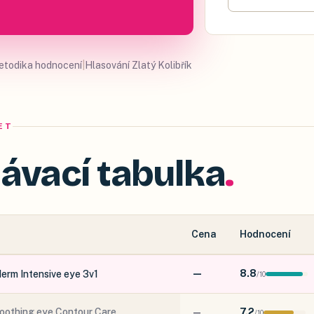
etodika hodnocení
|
Hlasování Zlatý Kolibřík
ET
ávací tabulka
Cena
Hodnocení
—
8.8
erm Intensive eye 3v1
/
10
oothing eye Contour Care
—
7.2
/
10