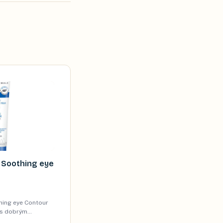
 Soothing eye
ing eye Contour
a s dobrým
.