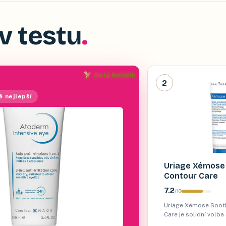
v testu
Zlatý Kolibřík
2
ě nejlepší
Uriage Xémose
Contour Care
7.2
/
10
Uriage Xémose Sooth
Care je solidní volb
poměrem cena/výkon