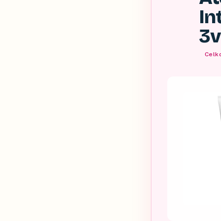
In
3v
Celko