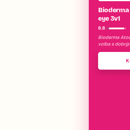
Bioderma 
eye 3v1
8.8
/
10
Bioderma Atode
volba s dobr
K