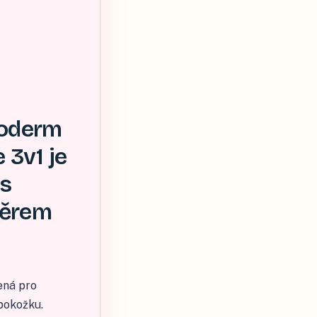
toderm
 3v1 je
 s
ěrem
ená pro
 pokožku.