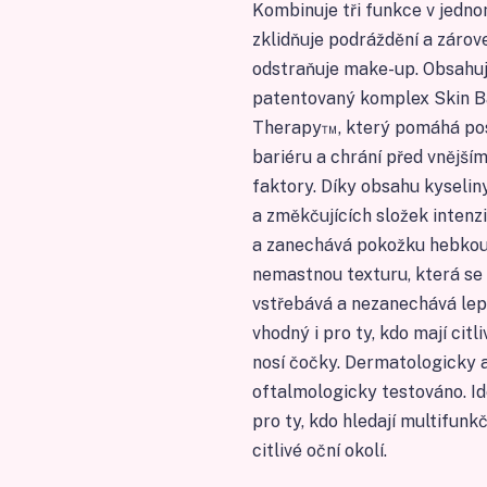
Kombinuje tři funkce v jedno
zklidňuje podráždění a záro
odstraňuje make-up. Obsahu
patentovaný komplex Skin B
Therapy™, který pomáhá pos
bariéru a chrání před vnější
faktory. Díky obsahu kyselin
a změkčujících složek intenz
a zanechává pokožku hebkou
nemastnou texturu, která se
vstřebává a nezanechává lepi
vhodný i pro ty, kdo mají citl
nosí čočky. Dermatologicky 
oftalmologicky testováno. Id
pro ty, kdo hledají multifunkč
citlivé oční okolí.