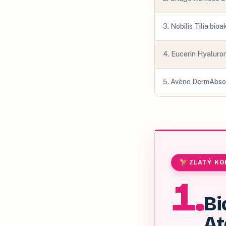
3
.
Nobilis Tilia bioa
4
.
Eucerin Hyaluron
5
.
Avène DermAbsol
ZLATÝ KO
1
.
Bi
A