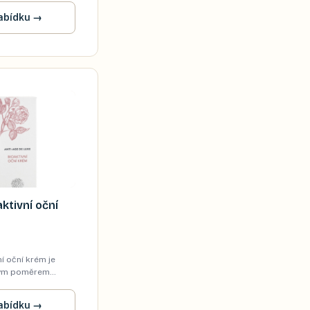
abídku
→
aktivní oční
ní oční krém je
brým poměrem
abídku
→