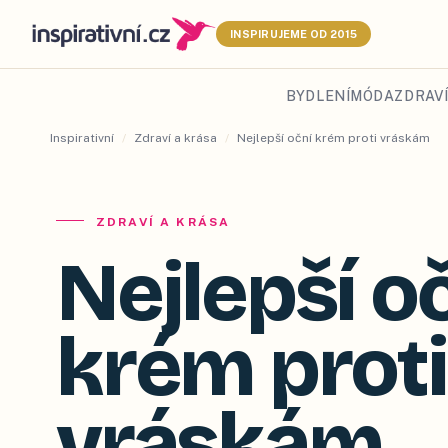
INSPIRUJEME OD 2015
BYDLENÍ
MÓDA
ZDRAVÍ
Inspirativní
/
Zdraví a krása
/
Nejlepší oční krém proti vráskám
ZDRAVÍ A KRÁSA
Nejlepší o
krém proti
vráskám
.