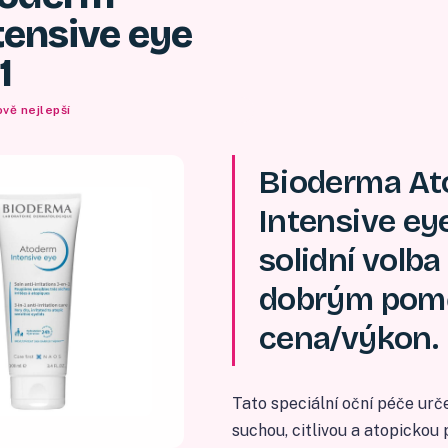
tensive eye
1
vě nejlepší
Bioderma A
Intensive eye
solidní volba
dobrým pom
cena/výkon.
Tato speciální oční péče urč
suchou, citlivou a atopickou