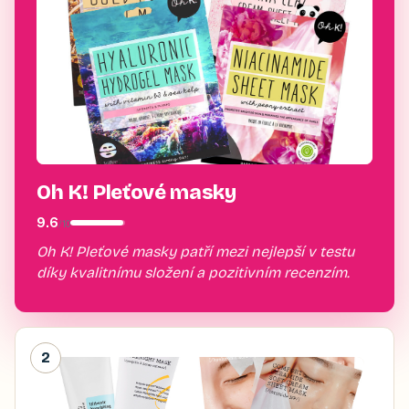
Oh K! Pleťové masky
9.6
/
10
Oh K! Pleťové masky patří mezi nejlepší v testu
díky kvalitnímu složení a pozitivním recenzím.
2