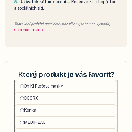
Uživatelské hodnocení
—
Recenze z e-shopů, fór
a sociálních sítí.
Testování probíhá nezávisle, bez vlivu výrobců na výsledky.
Celá metodika →
Který produkt je váš favorit?
Vyberte
Oh K! Pleťové masky
svůj
COSRX
oblíbený
produkt
Korika
MEDIHEAL