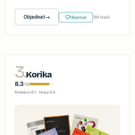
Objednat
→
Hlasovat
722
hlasů
3
.
Korika
8.3
/
10
Redakce
8.7
· Hlasy
6.6