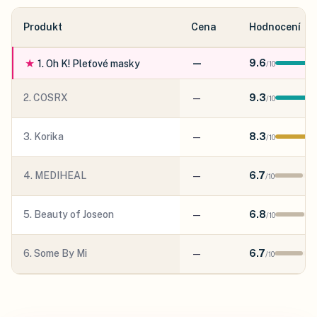
Produkt
Cena
Hodnocení
★
—
9.6
1
.
Oh K! Pleťové masky
/
10
2
.
COSRX
—
9.3
/
10
3
.
Korika
—
8.3
/
10
4
.
MEDIHEAL
—
6.7
/
10
5
.
Beauty of Joseon
—
6.8
/
10
6
.
Some By Mi
—
6.7
/
10