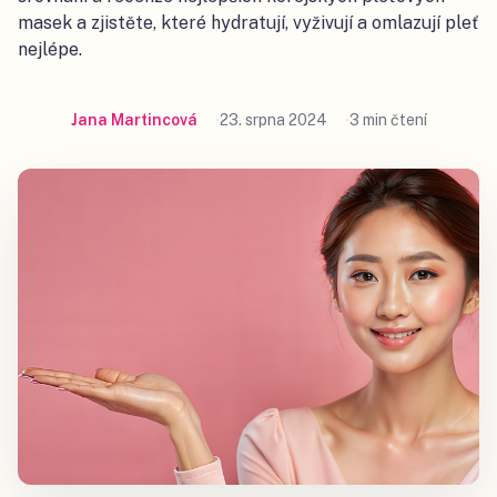
masek a zjistěte, které hydratují, vyživují a omlazují pleť
nejlépe.
Jana Martincová
23. srpna 2024
3 min čtení