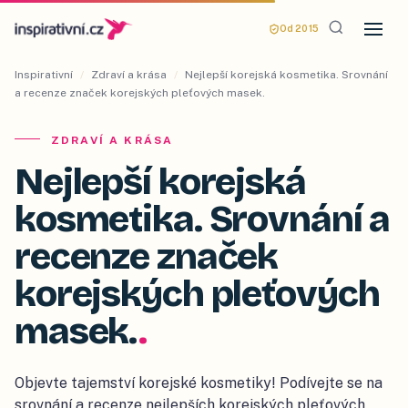
Od 2015
Inspirativní
/
Zdraví a krása
/
Nejlepší korejská kosmetika. Srovnání
a recenze značek korejských pleťových masek.
ZDRAVÍ A KRÁSA
Nejlepší korejská
kosmetika. Srovnání a
recenze značek
korejských pleťových
masek.
.
Objevte tajemství korejské kosmetiky! Podívejte se na
srovnání a recenze nejlepších korejských pleťových