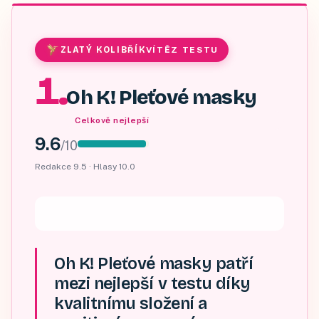
ZLATÝ KOLIBŘÍK
VÍTĚZ TESTU
1
.
Oh K! Pleťové masky
Celkově nejlepší
9.6
/
10
Redakce
9.5
· Hlasy
10.0
Oh K! Pleťové masky patří
mezi nejlepší v testu díky
kvalitnímu složení a