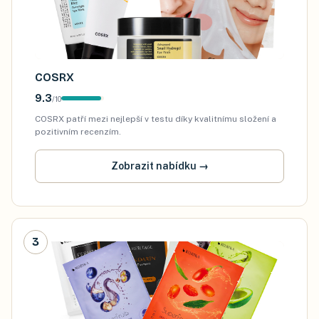
COSRX
9.3
/
10
COSRX patří mezi nejlepší v testu díky kvalitnímu složení a
pozitivním recenzím.
Zobrazit nabídku
→
3