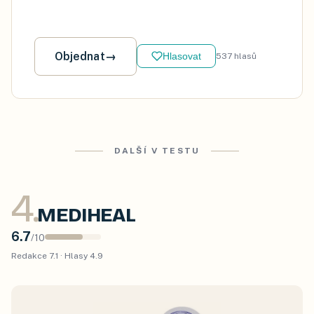
Objednat
→
Hlasovat
537
hlasů
DALŠÍ V TESTU
4
.
MEDIHEAL
6.7
/
10
Redakce
7.1
· Hlasy
4.9