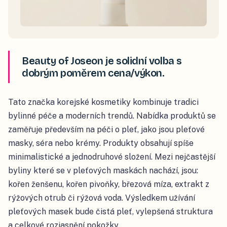
Beauty of Joseon je solidní volba s
dobrým poměrem cena/výkon.
Tato značka korejské kosmetiky kombinuje tradici
bylinné péče a moderních trendů. Nabídka produktů se
zaměřuje především na péči o pleť, jako jsou pleťové
masky, séra nebo krémy. Produkty obsahují spíše
minimalistické a jednodruhové složení. Mezi nejčastější
byliny které se v pleťových maskách nachází, jsou:
kořen ženšenu, kořen pivoňky, březová míza, extrakt z
rýžových otrub či rýžová voda. Výsledkem užívání
pleťových masek bude čistá pleť, vylepšená struktura
a celkové rozjasnění pokožky.