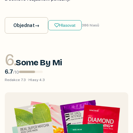
Objednat
→
Hlasovat
386
hlasů
6
.
Some By Mi
6.7
/
10
Redakce
7.3
· Hlasy
4.3