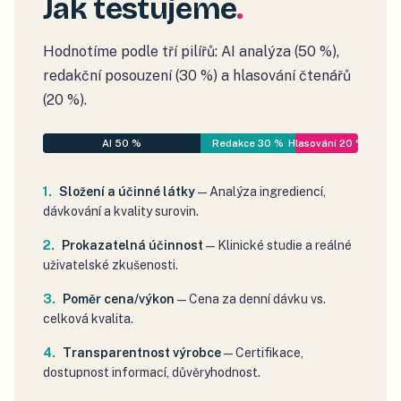
Jak testujeme
Hodnotíme podle tří pilířů: AI analýza (50 %),
redakční posouzení (30 %) a hlasování čtenářů
(20 %).
AI 50 %
Redakce 30 %
Hlasování 20 %
Složení a účinné látky
—
Analýza ingrediencí,
dávkování a kvality surovin.
Prokazatelná účinnost
—
Klinické studie a reálné
uživatelské zkušenosti.
Poměr cena/výkon
—
Cena za denní dávku vs.
celková kvalita.
Transparentnost výrobce
—
Certifikace,
dostupnost informací, důvěryhodnost.