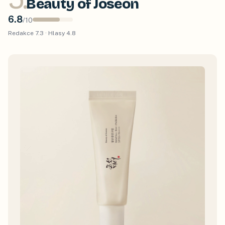
Beauty of Joseon
6.8
/
10
Redakce
7.3
· Hlasy
4.8