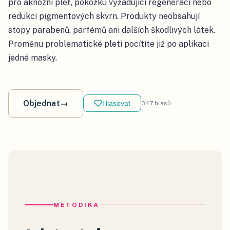
pro aknózní pleť, pokožku vyžadující regeneraci nebo
redukci pigmentových skvrn. Produkty neobsahují
stopy parabenů, parfémů ani dalších škodlivých látek.
Proměnu problematické pleti pocítíte již po aplikaci
jedné masky.
Objednat
→
Hlasovat
347
hlasů
METODIKA