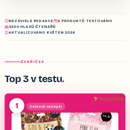
NEZÁVISLÁ REDAKCE
6
PRODUKTŮ
TESTOVÁNO
3200
HLASŮ ČTENÁŘŮ
AKTUALIZOVÁNO
KVĚTEN 2026
ŽEBŘÍČEK
Top 3 v testu
Zlatý Kolibřík
1
Celkově nejlepší