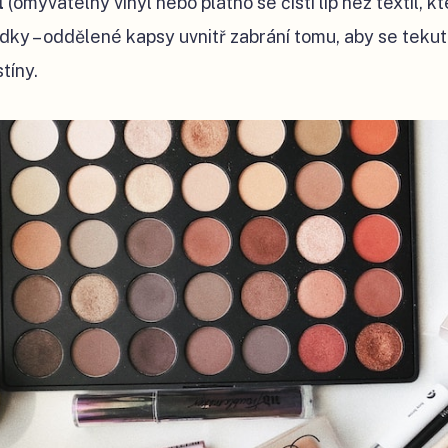
l
(omyvatelný vinyl nebo plátno se čistí líp než textil, kt
ádky – oddělené kapsy uvnitř zabrání tomu, aby se teku
stíny.