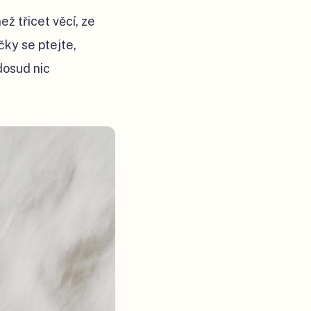
ež třicet věcí, ze
čky se ptejte,
 dosud nic