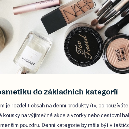
osmetiku do základních kategorií
 je rozdělit obsah na denní produkty (ty, co používát
né kousky na výjimečné akce a vzorky nebo cestovní bale
 menším pouzdru. Denní kategorie by měla být v taštič