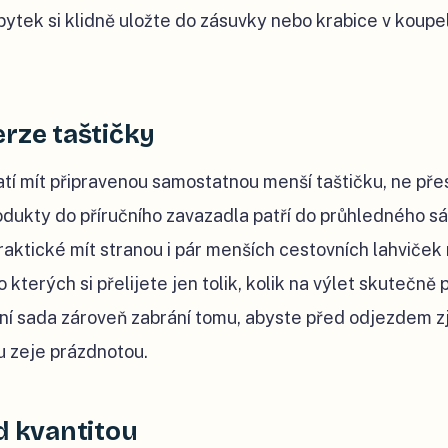
bytek si klidně uložte do zásuvky nebo krabice v koupe
erze taštičky
atí mít připravenou samostatnou menší taštičku, ne př
odukty do příručního zavazadla patří do průhledného sá
praktické mít stranou i pár menších cestovních lahviče
 kterých si přelijete jen tolik, kolik na výlet skutečně
 sada zároveň zabrání tomu, abyste před odjezdem zjist
u zeje prázdnotou.
d kvantitou