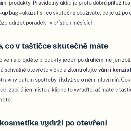
ními produkty. Pravidelný úklid je proto dobrá příležito
-up bag – ukázat si, co skutečně používáte, co je už po 
e udržet pořádek i v příštích měsících.
, co v taštičce skutečně máte
 ven a projděte produkty jeden po druhém, ne jen zbě
ů schválně otevřete víčko a zkontrolujte
vůni i konzis
traviny datum spotřeby, i když se o něm mluví míň. Coko
e, zabírá jen místo a klidně to vyřaďte, ať máte v tašti
nete.
 kosmetika vydrží po otevření