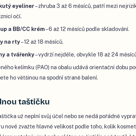
kutý eyeliner
– zhruba 3 až 6 měsíců, patří mezi nejrizik
znicí očí.
up a BB/CC krém
– 6 až 12 měsíců podle skladování.
y na rty
– 12 až 18 měsíců.
íny a tvářenky
– vydrží nejdéle, obvykle 18 až 24 měsíců
ného kelímku (PAO) na obalu udává orientační dobu pou
dete ho většinou na spodní straně balení.
dnou taštičku
aštička už neplní svůj účel nebo se nedá pořádně vyprat
u nové zvažte hlavně velikost podle toho, kolik kosmet