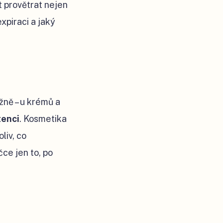
st provětrat nejen
expiraci a jaký
žně – u krémů a
tenci
. Kosmetika
liv, co
čce jen to, po