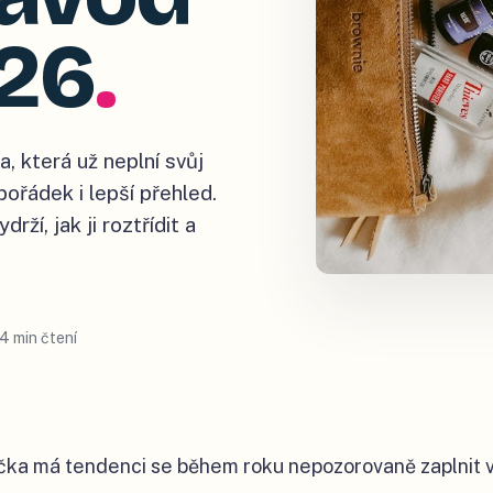
026
.
a, která už neplní svůj
pořádek i lepší přehled.
ží, jak ji roztřídit a
4 min čtení
čka má tendenci se během roku nepozorovaně zaplnit v