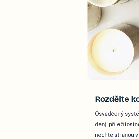
Rozdělte k
Osvědčený systém
den), příležitost
nechte stranou v