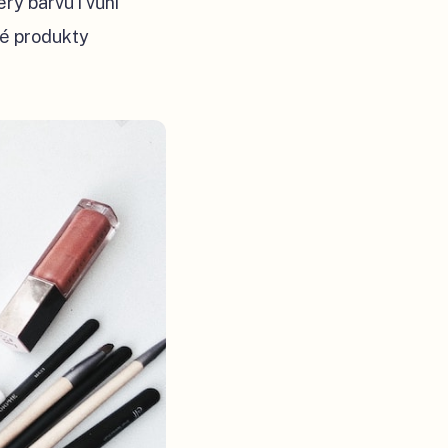
erý barvu i vůni
té produkty