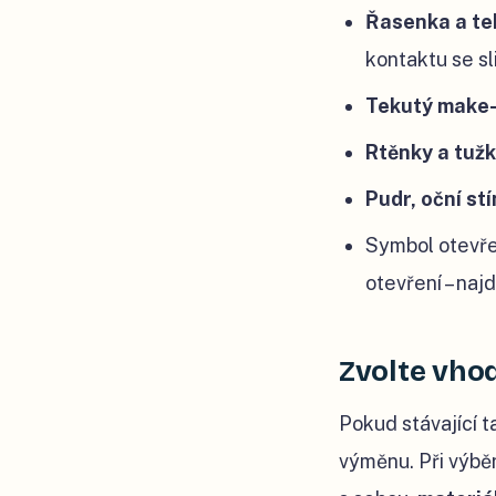
Řasenka a te
kontaktu se sli
Tekutý make-
Rtěnky a tužk
Pudr, oční st
Symbol otevře
otevření – naj
Zvolte vho
Pokud stávající t
výměnu. Při výběr