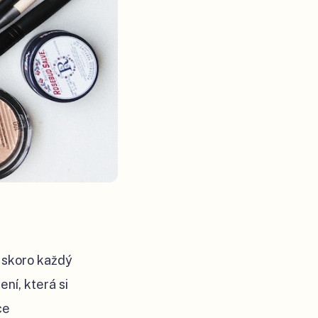
e skoro každý
ní, která si
ce