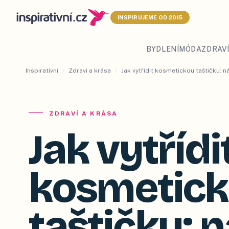
INSPIRUJEME OD 2015
BYDLENÍ
MÓDA
ZDRAVÍ
Inspirativní
/
Zdraví a krása
/
Jak vytřídit kosmetickou taštičku: 
ZDRAVÍ A KRÁSA
Jak vytřídi
kosmetic
taštičku: 