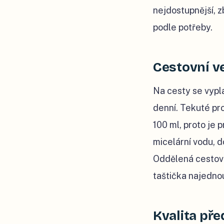
nejdostupnější, z
podle potřeby.
Cestovní v
Na cesty se vypl
denní. Tekuté pr
100 ml, proto je 
micelární vodu, do
Oddělená cestovní
taštička najedno
Kvalita pře