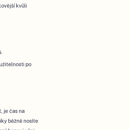
ovější kvůli
.
žitelnosti po
, je čas na
iky běžně nosíte