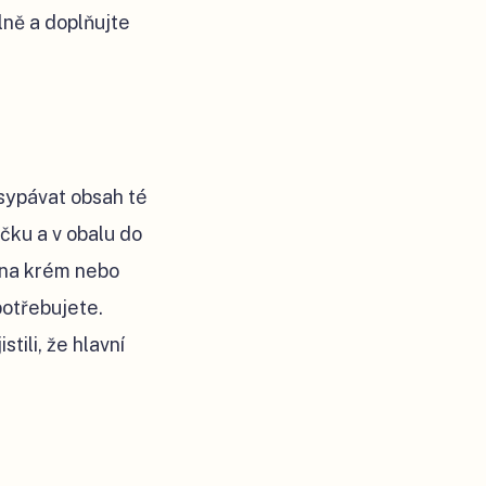
lně a doplňujte
esypávat obsah té
čku a v obalu do
k na krém nebo
 potřebujete.
ili, že hlavní