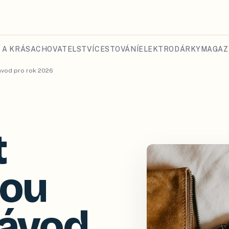
 A KRÁSA
CHOVATELSTVÍ
CESTOVÁNÍ
ELEKTRO
DÁRKY
MAGAZ
návod pro rok 2026
t
kou
návod