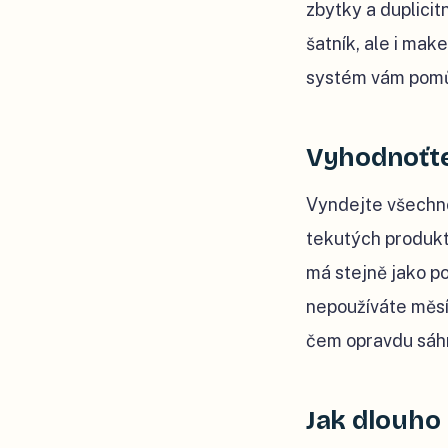
zbytky a duplicit
šatník, ale i make
systém vám pomůž
Vyhodnoťte
Vyndejte všechno
tekutých produkt
má stejně jako po
nepoužíváte měsíc
čem opravdu sáh
Jak dlouho