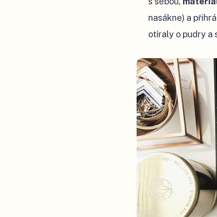
s sebou,
materiá
nasákne) a přihr
otíraly o pudry a 