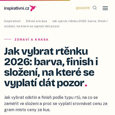
Od 2015
Inspirativní
/
Zdraví a krása
/
Jak vybrat rtěnku 2026: barva, finish i
složení, na které se vyplatí dát pozor
ZDRAVÍ A KRÁSA
Jak vybrat rtěnku
2026: barva, finish i
složení, na které se
vyplatí dát pozor
.
Jak vybrat odstín a finish podle typu rtů, na co se
zaměřit ve složení a proč se vyplatí srovnávat cenu za
gram místo ceny za kus.