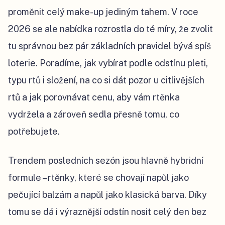
proměnit celý make-up jediným tahem. V roce
2026 se ale nabídka rozrostla do té míry, že zvolit
tu správnou bez pár základních pravidel bývá spíš
loterie. Poradíme, jak vybírat podle odstínu pleti,
typu rtů i složení, na co si dát pozor u citlivějších
rtů a jak porovnávat cenu, aby vám rtěnka
vydržela a zároveň sedla přesně tomu, co
potřebujete.
Trendem posledních sezón jsou hlavně hybridní
formule – rtěnky, které se chovají napůl jako
pečující balzám a napůl jako klasická barva. Díky
tomu se dá i výraznější odstín nosit celý den bez