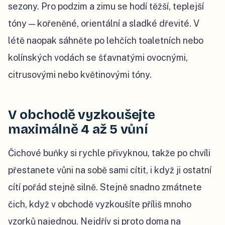
sezony. Pro podzim a zimu se hodí těžší, teplejší
tóny — kořeněné, orientální a sladké dřevité. V
létě naopak sáhněte po lehčích toaletních nebo
kolínských vodách se šťavnatými ovocnými,
citrusovými nebo květinovými tóny.
V obchodě vyzkoušejte
maximálně 4 až 5 vůní
Čichové buňky si rychle přivyknou, takže po chvíli
přestanete vůni na sobě sami cítit, i když ji ostatní
cítí pořád stejně silně. Stejně snadno zmátnete
čich, když v obchodě vyzkoušíte příliš mnoho
vzorků najednou. Nejdřív si proto doma na