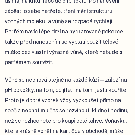
ušima, na krku nebo do ohbí loktů. Po nanesení
zápěstí o sebe netřete, tření mění strukturu
vonných molekul a vůně se rozpadá rychleji.
Parfém navíc lépe drží na hydratované pokožce,
takže před nanesením se vyplatí použít tělové
mléko bez vlastní výrazné vůně, které nebude s
parfémem soutěžit.
Vůně se nechová stejně na každé kůži — záleží na
pH pokožky, na tom, co jíte, i na tom, jestli kouříte.
Proto je dobré vzorek vždy vyzkoušet přímo na
sobě a nechat mu čas se rozvinout, klidně i hodinu,
než se rozhodnete pro koupi celé lahve. Voňavka,
která krásně vonět na kartičce v obchodě, může