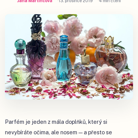
Jana Martincová
13. prosince 2019
4 min čtení
Parfém je jeden z mála doplňků, který si
nevybíráte očima, ale nosem — a přesto se