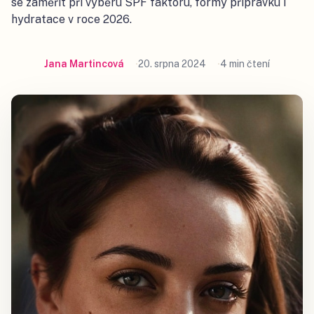
se zaměřit při výběru SPF faktoru, formy přípravku i
hydratace v roce 2026.
Jana Martincová
20. srpna 2024
4 min čtení