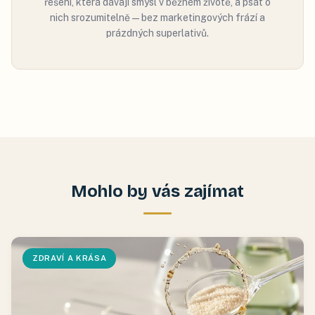
řešení, která dávají smysl v běžném životě, a psát o
nich srozumitelně — bez marketingových frází a
prázdných superlativů.
Mohlo by vás zajímat
ZDRAVÍ A KRÁSA