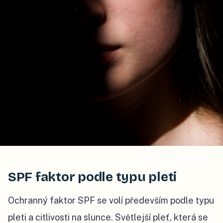
SPF faktor podle typu pleti
Ochranný faktor SPF se volí především podle typu
pleti a citlivosti na slunce. Světlejší pleť, která se