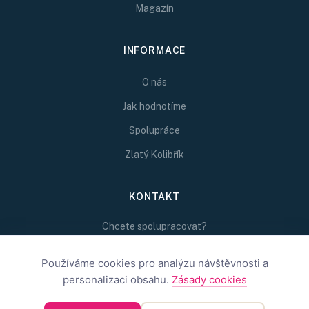
Magazín
INFORMACE
O nás
Jak hodnotíme
Spolupráce
Zlatý Kolibřík
KONTAKT
Chcete spolupracovat?
Napište nám na
redakce@inspirativni.cz
Používáme cookies pro analýzu návštěvnosti a
personalizaci obsahu.
Zásady cookies