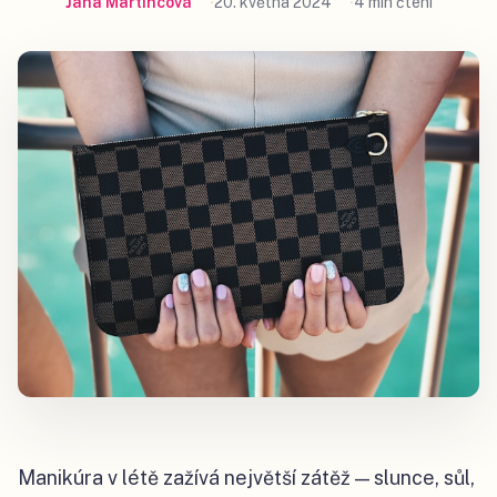
Jana Martincová
20. května 2024
4 min čtení
Manikúra v létě zažívá největší zátěž — slunce, sůl,