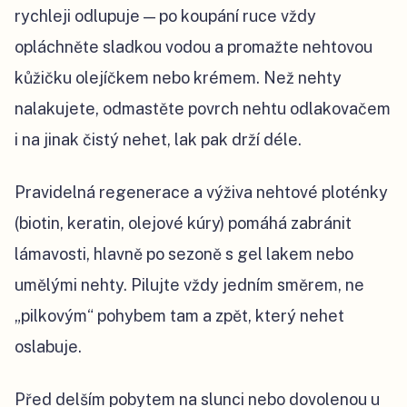
rychleji odlupuje — po koupání ruce vždy
opláchněte sladkou vodou a promažte nehtovou
kůžičku olejíčkem nebo krémem. Než nehty
nalakujete, odmastěte povrch nehtu odlakovačem
i na jinak čistý nehet, lak pak drží déle.
Pravidelná regenerace a výživa nehtové ploténky
(biotin, keratin, olejové kúry) pomáhá zabránit
lámavosti, hlavně po sezoně s gel lakem nebo
umělými nehty. Pilujte vždy jedním směrem, ne
„pilkovým“ pohybem tam a zpět, který nehet
oslabuje.
Před delším pobytem na slunci nebo dovolenou u