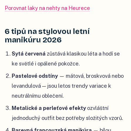
Porovnat laky na nehty na Heurece
6 tipů na stylovou letní
manikúru 2026
Sytá červená
zůstává klasikou léta a hodí se
ke světlé i opálené pokožce.
Pastelové odstíny
— mátová, broskvová nebo
levandulová — jsou letos trendy variace k
neutrálnímu oblečení.
Metalické a perleťové efekty
ozvláštní
jednoduchý outfit bez potřeby složitých vzorů.
Barevná francouzská manikúra
— bílou