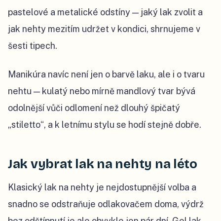
pastelové a metalické odstíny — jaký lak zvolit a
jak nehty mezitím udržet v kondici, shrnujeme v
šesti tipech.
Manikúra navíc není jen o barvě laku, ale i o tvaru
nehtu — kulatý nebo mírně mandlový tvar bývá
odolnější vůči odlomení než dlouhý špičatý
„stiletto“, a k letnímu stylu se hodí stejně dobře.
Jak vybrat lak na nehty na léto
Klasický lak na nehty je nejdostupnější volba a
snadno se odstraňuje odlakovačem doma, výdrž
bez odštípnutí je ale obvykle jen pár dní. Gel lak