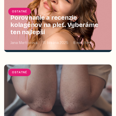
OSTATNÉ
Porovnanie a recenzie
kolagénov na pleť. Vyberáme
ten najlepší
Jana Martincová
11. března 2025
8
min čtení
OSTATNÉ