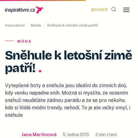
Od 2015
Inspirativní
/
Móda
/
Sněhule k letošní zimě patří!
MÓDA
Sněhule k letošní zimě
patří!
.
Vyteplené boty a sněhule jsou ideální do zimních dnů,
kdy venku napadne sníh. Možná si myslíte, že nošením
sněhulí neuděláte žádnou parádu a že se pro někoho,
kdo si hlídá módní trendy, nehodí. To je ale velký omyl, i
sněhule
Jana Martincová
5. ledna 2015
2 min čtení