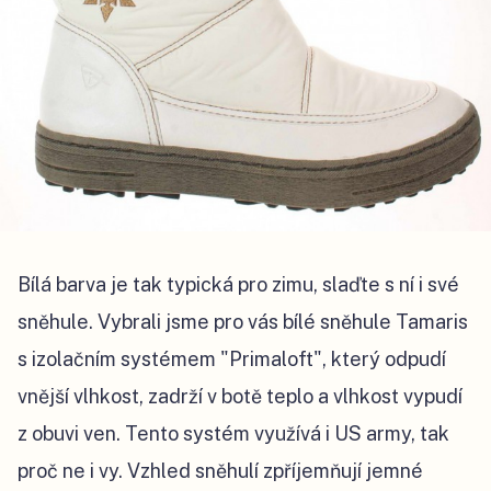
Bílá barva je tak typická pro zimu, slaďte s ní i své
sněhule. Vybrali jsme pro vás bílé sněhule Tamaris
s izolačním systémem "Primaloft", který odpudí
vnější vlhkost, zadrží v botě teplo a vlhkost vypudí
z obuvi ven. Tento systém využívá i US army, tak
proč ne i vy. Vzhled sněhulí zpříjemňují jemné