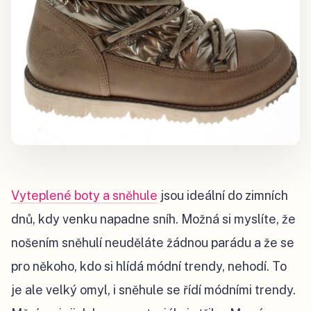
Vyteplené boty a sněhule
jsou ideální do zimních
dnů, kdy venku napadne sníh. Možná si myslíte, že
nošením sněhulí neuděláte žádnou parádu a že se
pro někoho, kdo si hlídá módní trendy, nehodí. To
je ale velký omyl, i sněhule se řídí módními trendy.