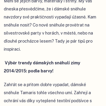
Mění se jejich barvy, materiály i střihy. My vás
dneska přesvědčíme, že i dámské sněhule
navzdory své praktičnosti vypadají úžasně. Kam
sněhule nosit? Co nové sněhule provětrat na
silvestrovské party v horách, v městě, nebo na
dlouhé procházce lesem? Tady je pár tipů pro
inspiraci.
Výběr trendy dámských sněhulí zimy
2014/2015: podle barvy!
Zahřát se a přitom dobře vypadat,
dámské
sněhule Tamaris
tohle všechno umí. Zahřejí a
ochrání vás díky vyteplené textilní podšívce s