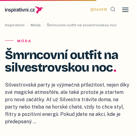
Od 2015
Inspirativní
/
Móda
/
Šmrncovní outfit na silvestrovskou noc
MÓDA
Šmrncovní outfit na
silvestrovskou noc
.
Silvestrovská party je výjimečná příležitost, nejen díky
své magické atmosféře, ale také protože je startem
pro nové začátky. Ať už Silvestra trávíte doma, na
party nebo třeba na horské chatě, vždy to chce styl,
flitry a pozitivní energii. Pokud jdete na akci, kde je
předepsaný …