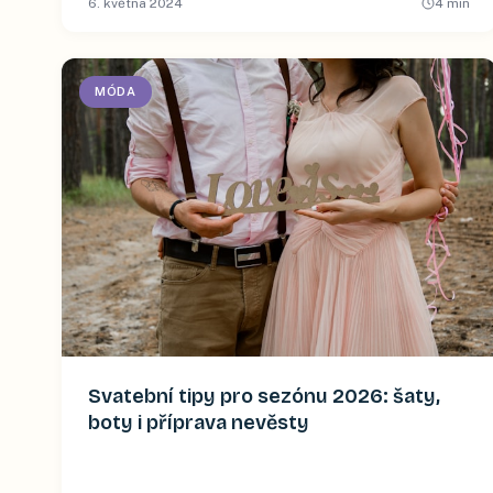
6. května 2024
4
min
MÓDA
Svatební tipy pro sezónu 2026: šaty,
boty i příprava nevěsty