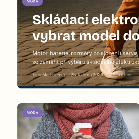
MÓDA
Skládací elektro
vybrat model do
Motor, baterie, rozměry po složení i servi
se zaměřit při výběru skládacího elektrok
Jana Martincová
25. května 2026
4
min čtení
MÓDA