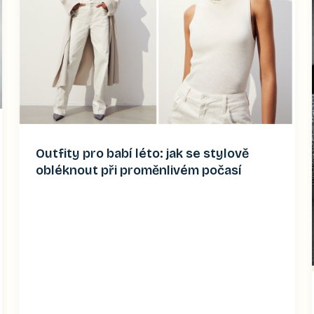
Outfity pro babí léto: jak se stylově
obléknout při proměnlivém počasí