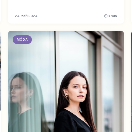
24. září 2024
3
min
MÓDA