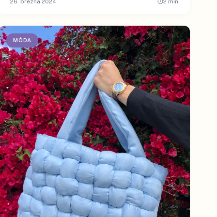
26. března 2024
2
min
MÓDA