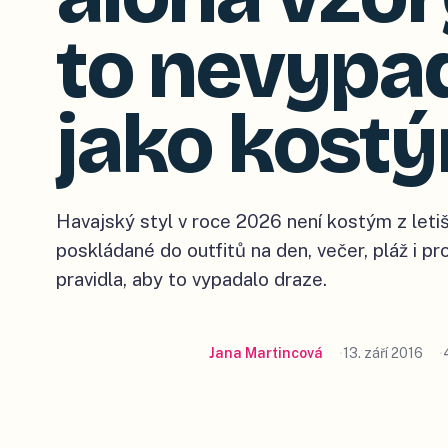
to nevypa
jako kost
Havajský styl v roce 2026 není kostým z leti
poskládané do outfitů na den, večer, pláž i pr
pravidla, aby to vypadalo draze.
Jana Martincová
13. září 2016