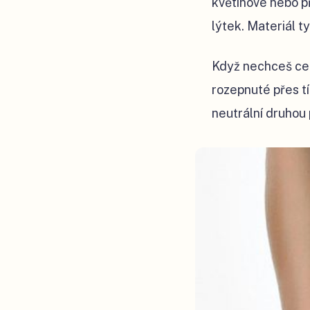
květinové nebo 
lýtek. Materiál t
Když nechceš cel
rozepnuté přes t
neutrální druhou 