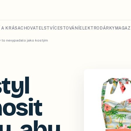
 A KRÁSA
CHOVATELSTVÍ
CESTOVÁNÍ
ELEKTRO
DÁRKY
MAGAZ
by to nevypadalo jako kostým
tyl
nosit
y, aby