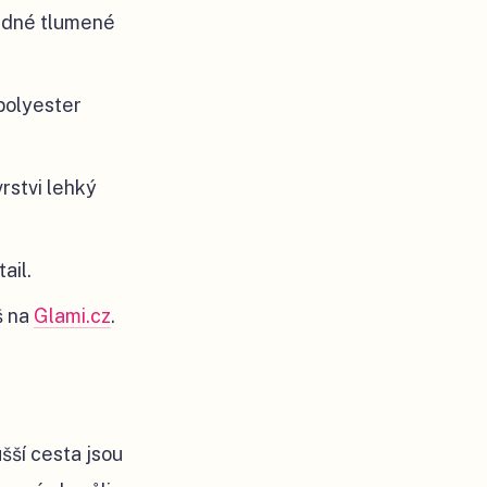
jedné tlumené
 polyester
rstvi lehký
ail.
š na
Glami.cz
.
šší cesta jsou