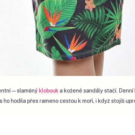
entní — slaměný
klobouk
a kožené sandály stačí. Denní 
s ho hodila přes rameno cestou k moři, i když stojíš up