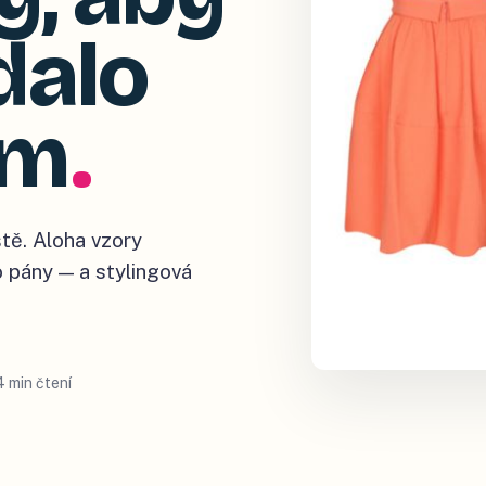
dalo
ým
.
ště. Aloha vzory
o pány — a stylingová
4 min čtení