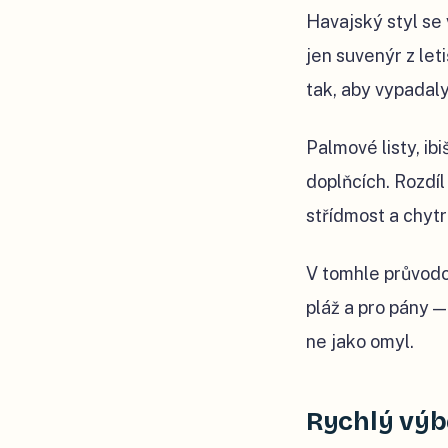
Havajský styl se 
jen suvenýr z let
tak, aby vypadaly
Palmové listy, ib
doplňcích. Rozdí
střídmost a chyt
V tomhle průvodci
pláž a pro pány —
ne jako omyl.
Rychlý výbě