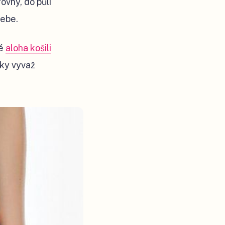
ovný, do půli
tebe.
ké
aloha košili
cky vyvaž