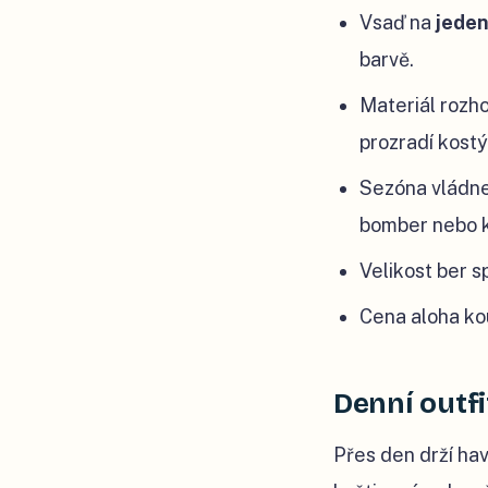
Vsaď na
jede
barvě.
Materiál rozho
prozradí kost
Sezóna vládne 
bomber nebo ko
Velikost ber sp
Cena aloha ko
Denní outfi
Přes den drží ha