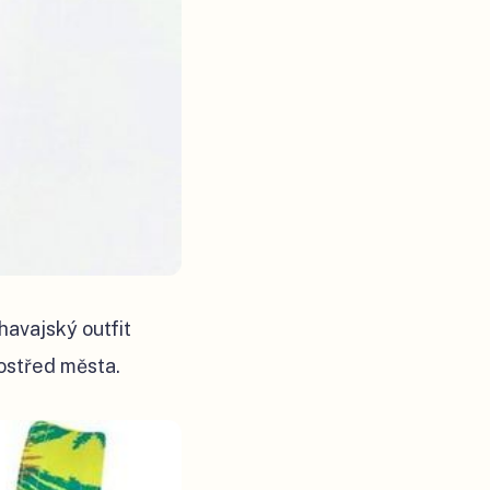
havajský outfit
rostřed města.