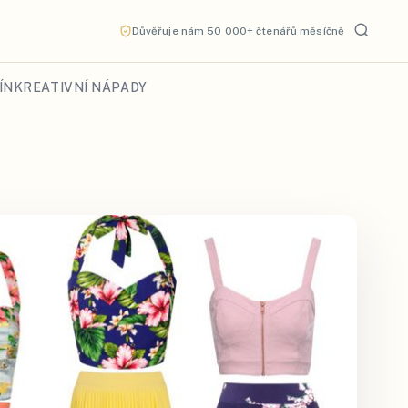
Důvěřuje nám 50 000+ čtenářů měsíčně
ÍN
KREATIVNÍ NÁPADY