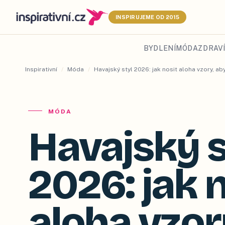
INSPIRUJEME OD 2015
BYDLENÍ
MÓDA
ZDRAVÍ
Inspirativní
/
Móda
/
Havajský styl 2026: jak nosit aloha vzory, a
MÓDA
Havajský s
2026: jak 
aloha vzor