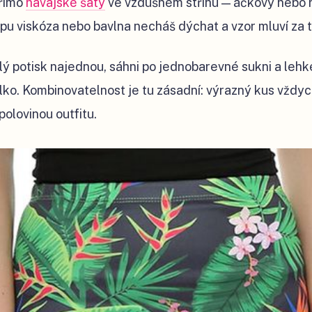
přímo
havajské šaty
ve vzdušném střihu — áčkový nebo r
ypu viskóza nebo bavlna necháš dýchat a vzor mluví za 
ý potisk najednou, sáhni po jednobarevné sukni a leh
ílko. Kombinovatelnost je tu zásadní: výrazný kus vždy
polovinou outfitu.