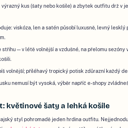
n
výrazný kus (šaty nebo košile) a zbytek outfitu drž v 
duje: viskóza, len a satén působí luxusně, levný lesklý
ým.
střihu — v létě volnější a vzdušné, na přelomu sezóny v
šili.
íš volnější; přiléhavý tropický potisk zdůrazní každý det
usku nemusí být vysoká, výběr napříč e-shopy zvládne
t: květinové šaty a lehká košile
vajský styl pohromadě jeden hrdina outfitu. Nejjednodu