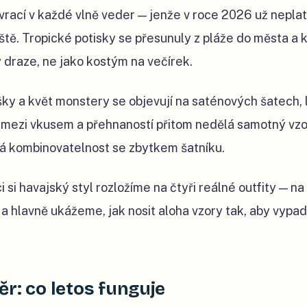
vrací v každé vlně veder — jenže v roce 2026 už neplatí
iště. Tropické potisky se přesunuly z pláže do města a k
 draze, ne jako kostým na večírek.
išky a květ monstery se objevují na saténových šatech, l
l mezi vkusem a přehnaností přitom nedělá samotný vzo
rá kombinovatelnost se zbytkem šatníku.
 si havajský styl rozložíme na čtyři reálné outfity — na
 a hlavně ukážeme, jak nosit aloha vzory tak, aby vypad
r: co letos funguje