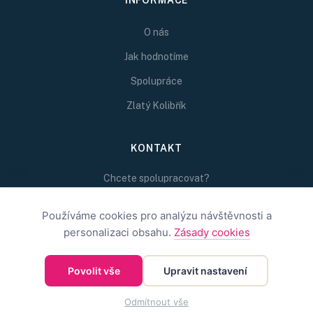
O nás
Jak hodnotíme
Spolupráce
Zlatý Kolibřík
KONTAKT
Chcete spolupracovat?
Napište nám na
redakce@inspirativni.cz
Používáme cookies pro analýzu návštěvnosti a
personalizaci obsahu.
Zásady cookies
Povolit vše
Upravit nastavení
©
2026
Inspirativní.cz — Inspirativní.cz s.r.o.
OBCHODNÍ PODMÍNKY
OCHRANA SOUKROMÍ
COOKIES
Odmítnout vše