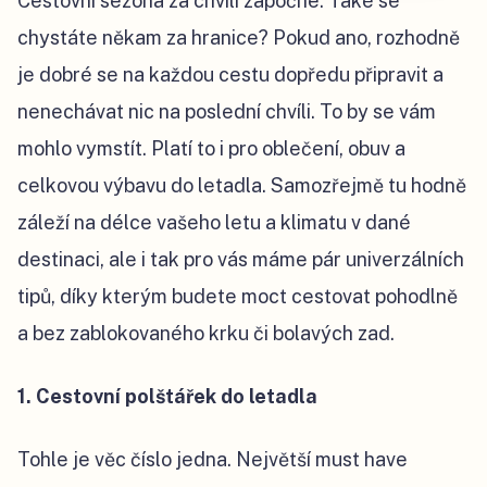
Cestovní sezóna za chvíli započne. Také se
chystáte někam za hranice? Pokud ano, rozhodně
je dobré se na každou cestu dopředu připravit a
nenechávat nic na poslední chvíli. To by se vám
mohlo vymstít. Platí to i pro oblečení, obuv a
celkovou výbavu do letadla. Samozřejmě tu hodně
záleží na délce vašeho letu a klimatu v dané
destinaci, ale i tak pro vás máme pár univerzálních
tipů, díky kterým budete moct cestovat pohodlně
a bez zablokovaného krku či bolavých zad.
1. Cestovní polštářek do letadla
Tohle je věc číslo jedna. Největší must have