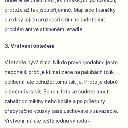
Budete se v nich cítit jak v měkkých ponožkách,
protože až tak jsou příjemné. Mají sice tkaničky,
ale díky jejich pružnosti s tím nebudete mít
problém ani ve stísněném letadle.
3. Vrstvení oblečení
V letadle bývá zima. Nikdo pravděpodobně ještě
neodhalil, proč je klimatizace na palubách tolik
oblíbená, ale bohužel tomu tak je. Proto je dobré
oblečení vrstvit. Během letu se budete moct
zabalit do mikiny nebo košile a po příletu ty
přebytečné kousky zase uschováte v zavazadle.
Vrstvení má ale ještě jednu výhodu –