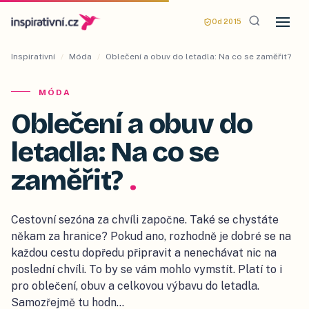
Od 2015
Inspirativní
/
Móda
/
Oblečení a obuv do letadla: Na co se zaměřit?
MÓDA
Oblečení a obuv do
letadla: Na co se
zaměřit?
.
Cestovní sezóna za chvíli započne. Také se chystáte
někam za hranice? Pokud ano, rozhodně je dobré se na
každou cestu dopředu připravit a nenechávat nic na
poslední chvíli. To by se vám mohlo vymstít. Platí to i
pro oblečení, obuv a celkovou výbavu do letadla.
Samozřejmě tu hodn…