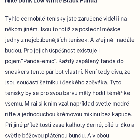
Nike Dunk Low White Black Panda
Tyhle černobílé tenisky jste zaručeně viděli i na
někom jiném. Jsou to totiž za poslední měsíce
jedny z nejoblíbenějších tenisek. A zřejmě i nadále
budou. Pro jejich úspěšnost existuje i
pojem“Panda-emic”. Každý zapálený fanda do
sneakers tento pár bot vlastní. Není tedy divu, že
jsou součástí šatníku i českého zpěváka. Tyto
tenisky by se pro svou barvu měly hodit téměř ke
všemu. Mirai si k nim vzal například světle modré
rifle a jednoduchou krémovou mikinu bez kapuce.
Při jiné příležitosti zase kalhoty černé, bílé tričko a
světle béžovou plátěnou bundu. A v obou