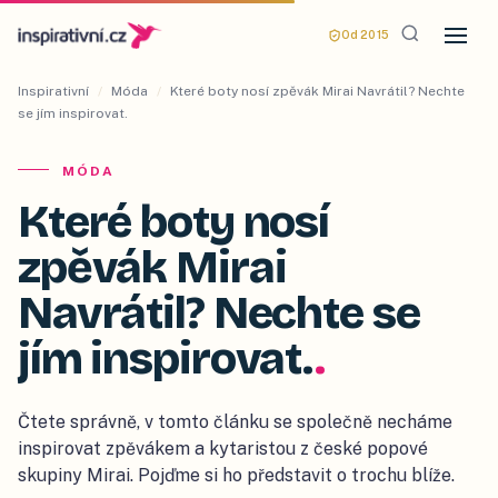
Od 2015
Inspirativní
/
Móda
/
Které boty nosí zpěvák Mirai Navrátil? Nechte
se jím inspirovat.
MÓDA
Které boty nosí
zpěvák Mirai
Navrátil? Nechte se
jím inspirovat.
.
Čtete správně, v tomto článku se společně necháme
inspirovat zpěvákem a kytaristou z české popové
skupiny Mirai. Pojďme si ho představit o trochu blíže.