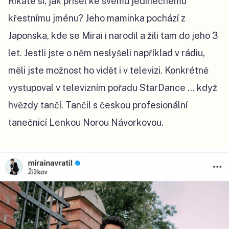
Říkáte si, jak přišel ke svému jedinečnému
křestnímu jménu? Jeho maminka pochází z
Japonska, kde se Mirai i narodil a žili tam do jeho 3
let. Jestli jste o něm neslyšeli například v rádiu,
měli jste možnost ho vidět i v televizi. Konkrétně
vystupoval v televizním pořadu StarDance … když
hvězdy tančí. Tančil s českou profesionální
tanečnicí Lenkou Norou Návorkovou.