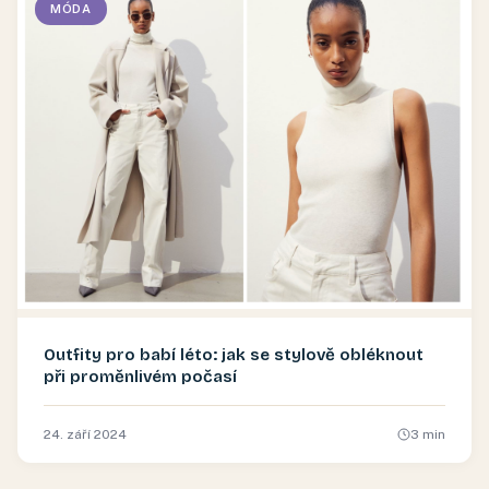
MÓDA
Outfity pro babí léto: jak se stylově obléknout
při proměnlivém počasí
24. září 2024
3
min