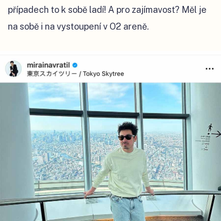
případech to k sobě ladí! A pro zajímavost? Měl je
na sobě i na vystoupení v O2 areně.