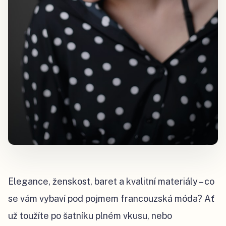
Elegance, ženskost, baret a kvalitní materiály – co
se vám vybaví pod pojmem francouzská móda? Ať
už toužíte po šatníku plném vkusu, nebo