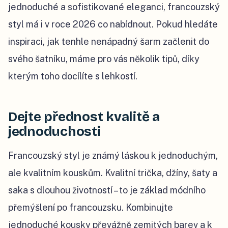
jednoduché a sofistikované eleganci, francouzský
styl má i v roce 2026 co nabídnout. Pokud hledáte
inspiraci, jak tenhle nenápadný šarm začlenit do
svého šatníku, máme pro vás několik tipů, díky
kterým toho docílíte s lehkostí.
Dejte přednost kvalitě a
jednoduchosti
Francouzský styl je známý láskou k jednoduchým,
ale kvalitním kouskům. Kvalitní trička, džíny, šaty a
saka s dlouhou životností – to je základ módního
přemýšlení po francouzsku. Kombinujte
jednoduché kousky převážně zemitých barev a k