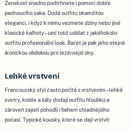
Ženskost snadno podtrhnete i pomocí dobře
padnoucího saka. Dodá outfitu okamžitou
eleganci, i když k němu vezmete džíny nebo jiné
klasické kalhoty – umí totiž udělat z jakéhokoliv
outfitu profesionální look. Baret je pak jeho stejně
ikonickou obdobou pro ležérnější dny.
Lehké vrstvení
Francouzský styl často počítá s vrstvením – lehké
svetry, košile a šály dodají outfitu hloubku a
zároveň zajistí pohodlí i během chladnějšího
počasí. Typické kousky, které se dají vrstvit: