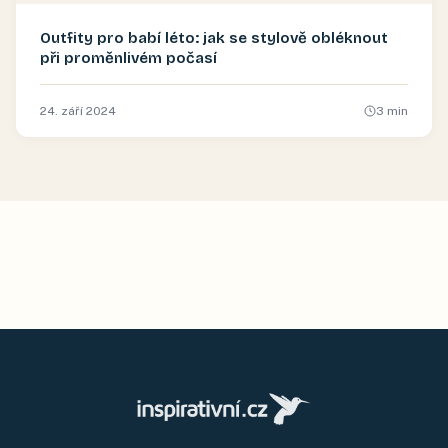
Outfity pro babí léto: jak se stylově obléknout
při proměnlivém počasí
24. září 2024
3
min