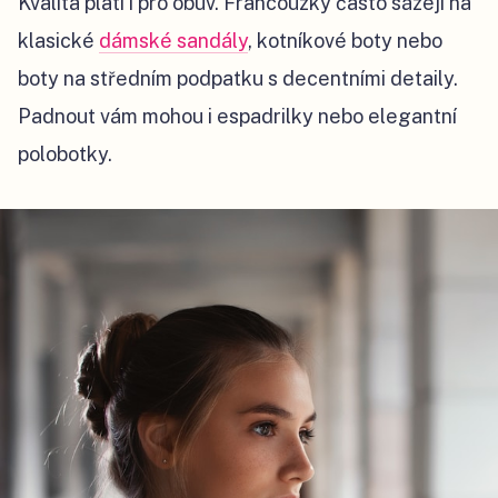
Kvalita platí i pro obuv. Francouzky často sázejí na
klasické
dámské sandály
, kotníkové boty nebo
boty na středním podpatku s decentními detaily.
Padnout vám mohou i espadrilky nebo elegantní
polobotky.