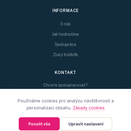
INFORMACE
O nás
Jak hodnotíme
Spolupráce
Zlatý Kolibřík
KONTAKT
Chcete spolupracovat?
Napište nám na
redakce@inspirativni.cz
Používáme cookies pro analýzu návštěvnosti a
personalizaci obsahu.
Zásady cookies
Povolit vše
Upravit nastavení
©
2026
Inspirativní.cz — Inspirativní.cz s.r.o.