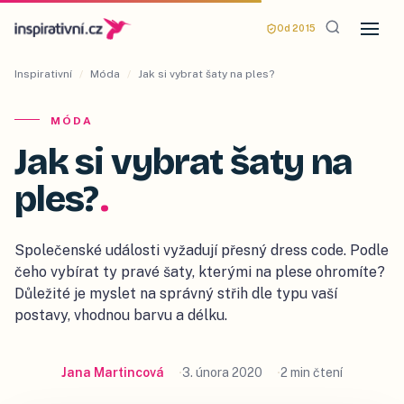
Od 2015
Inspirativní
/
Móda
/
Jak si vybrat šaty na ples?
MÓDA
Jak si vybrat šaty na
ples?
.
Společenské události vyžadují přesný dress code. Podle
čeho vybírat ty pravé šaty, kterými na plese ohromíte?
Důležité je myslet na správný střih dle typu vaší
postavy, vhodnou barvu a délku.
Jana Martincová
3. února 2020
2 min čtení