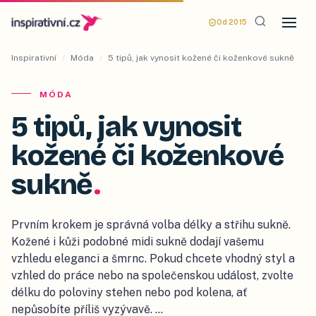
Od 2015
Inspirativní
/
Móda
/
5 tipů, jak vynosit kožené či koženkové sukně
MÓDA
5 tipů, jak vynosit
kožené či koženkové
sukně
.
Prvním krokem je správná volba délky a střihu sukně.
Kožené i kůži podobné midi sukně dodají vašemu
vzhledu eleganci a šmrnc. Pokud chcete vhodný styl a
vzhled do práce nebo na společenskou událost, zvolte
délku do poloviny stehen nebo pod kolena, ať
nepůsobíte příliš vyzývavě. …