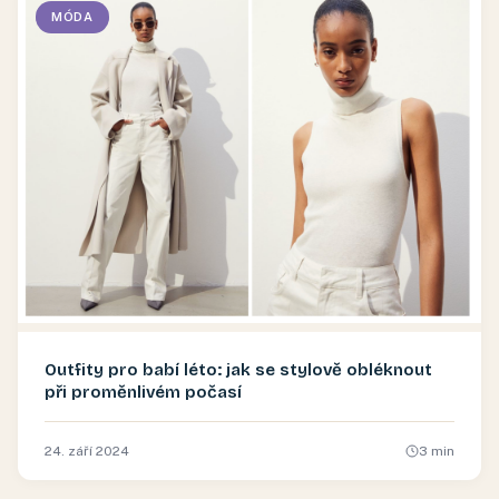
MÓDA
Outfity pro babí léto: jak se stylově obléknout
při proměnlivém počasí
24. září 2024
3
min