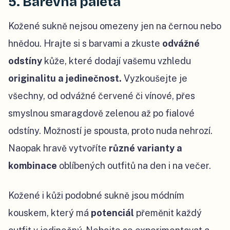
5. Barevná paleta
Kožené sukně nejsou omezeny jen na černou nebo
hnědou. Hrajte si s barvami a zkuste
odvážné
odstíny
kůže, které dodají vašemu vzhledu
originalitu a jedinečnost.
Vyzkoušejte je
všechny, od odvážné červené či vínové, přes
smyslnou smaragdově zelenou až po fialové
odstíny. Možností je spousta, proto nuda nehrozí.
Naopak hravě vytvoříte
různé varianty a
kombinace
oblíbených outfitů na den i na večer.
Kožené i kůži podobné sukně jsou módním
kouskem, který má
potenciál
přeměnit každý