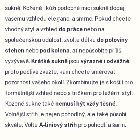
sukně. Kožené i kůži podobné midi sukně dodají
vašemu vzhledu eleganci a šmrnc. Pokud chcete
vhodný styl a vzhled
do práce
nebo na
společenskou událost, zvolte délku
do poloviny
stehen
nebo
pod kolena
, ať nepůsobíte příliš
vyzývavě.
Krátké sukně
jsou
výrazné i odvážné
,
proto pečlivě zvažte, kam chcete směřovat
pozornost vašeho okolí. Zkombinujte je s košilí pro
formálnější vzhled nebo s tričkem pro ležérní styl.
Kožené sukně také
nemusí být vždy těsné
.
Volnější střih je nejen pohodlný, ale také působí
skvěle. Volte
A-liniový střih
pro pohodlí a šarm.