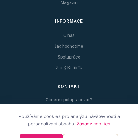
Magazín
INFORMACE
O nás
Jak hodnotíme
Spolupráce
Zlatý Kolibřík
KONTAKT
Chcete spolupracovat?
Napište nám na
redakce@inspirativni.cz
Používáme cookies pro analýzu návštěvnosti a
personalizaci obsahu.
Zásady cookies