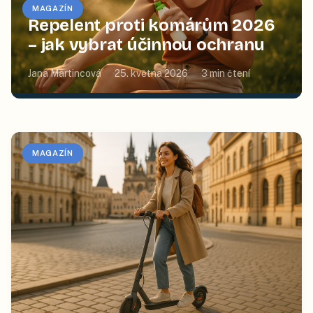
MAGAZÍN
Repelent proti komárům 2026
– jak vybrat účinnou ochranu
Jana Martincová
25. května 2026
3
min čtení
MAGAZÍN