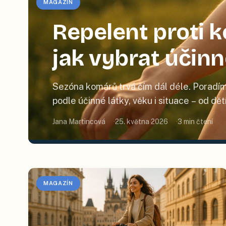
MAGAZÍN
Repelent proti
jak vybrat účin
Sezóna komárů trvá čím dál déle. Poradím
podle účinné látky, věku i situace – od dě
Jana Martincová
25. května 2026
3
min čtení
MAGAZÍN