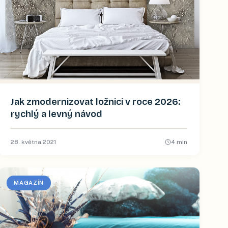
Jak zmodernizovat ložnici v roce 2026:
rychlý a levný návod
28. května 2021
4
min
MAGAZÍN