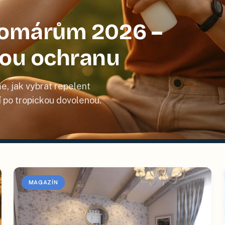
 komárům 2026 –
nou ochranu
e, jak vybrat repelent
tí po tropickou dovolenou.
MAGAZÍN