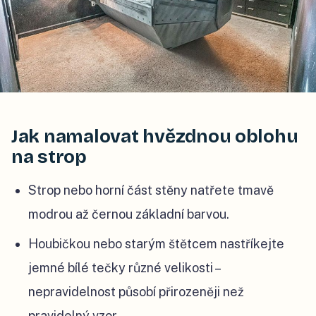
Jak namalovat hvězdnou oblohu
na strop
Strop nebo horní část stěny natřete tmavě
modrou až černou základní barvou.
Houbičkou nebo starým štětcem nastříkejte
jemné bílé tečky různé velikosti –
nepravidelnost působí přirozeněji než
pravidelný vzor.