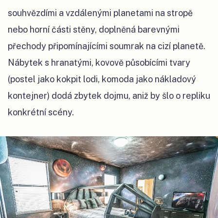
souhvězdími a vzdálenými planetami na stropě
nebo horní části stěny, doplněná barevnými
přechody připomínajícími soumrak na cizí planetě.
Nábytek s hranatými, kovově působícími tvary
(postel jako kokpit lodi, komoda jako nákladový
kontejner) dodá zbytek dojmu, aniž by šlo o repliku
konkrétní scény.