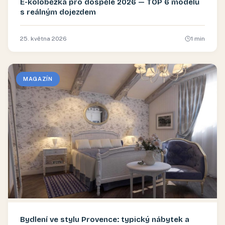
E-koloběžka pro dospělé 2026 — TOP 6 modelů
s reálným dojezdem
25. května 2026
1
min
MAGAZÍN
Bydlení ve stylu Provence: typický nábytek a