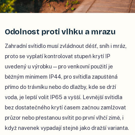
Odolnost proti vlhku a mrazu
Zahradní svítidlo musí zvládnout déšť, sníh i mráz,
proto se vyplatí kontrolovat stupeň krytí IP
uvedený u výrobku — pro venkovní použití je
běžným minimem IP44, pro svítidla zapuštěná
přímo do trávníku nebo do dlažby, kde se drží
voda, je lepší volit IP65 a vyšší. Levnější svítidla
bez dostatečného krytí časem začnou zamlžovat
průzor nebo přestanou svítit po první vlhčí zimě, i
když navenek vypadají stejně jako dražší varianta.