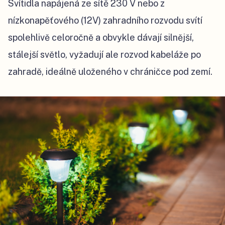
Svítidla napájená ze sítě 230 V nebo z
nízkonapěťového (12V) zahradního rozvodu svítí
spolehlivě celoročně a obvykle dávají silnější,
stálejší světlo, vyžadují ale rozvod kabeláže po
zahradě, ideálně uloženého v chráničce pod zemí.