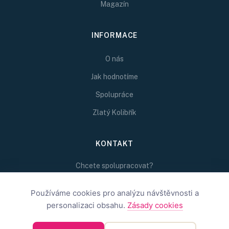
Magazín
INFORMACE
O nás
Jak hodnotíme
Spolupráce
Zlatý Kolibřík
KONTAKT
Chcete spolupracovat?
Napište nám na
redakce@inspirativni.cz
Používáme cookies pro analýzu návštěvnosti a
personalizaci obsahu.
Zásady cookies