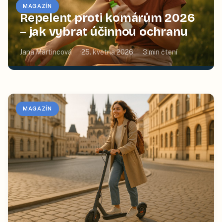
MAGAZÍN
Repelent proti komárům 2026
– jak vybrat účinnou ochranu
Jana Martincová
25. května 2026
3
min čtení
MAGAZÍN