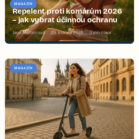
MAGAZÍN
Repelent proti komárům 2026
– jak vybrat účinnou ochranu
Jana Martincová
25. května 2026
3
min čtení
MAGAZÍN