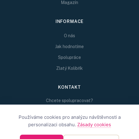
Magazín
INFORMACE
O nás
Jak hodnotíme
Spolupráce
Zlatý Kolibřík
KONTAKT
Chcete spolupracovat?
Napište nám na
redakce@inspirativni.cz
Používáme cookies pro analýzu návštěvnosti a
personalizaci obsahu.
Zásady cookies