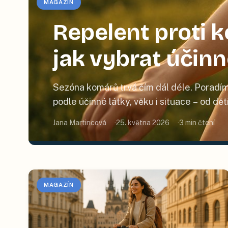
MAGAZÍN
Repelent proti
jak vybrat účin
Sezóna komárů trvá čím dál déle. Poradím
podle účinné látky, věku i situace – od dě
Jana Martincová
25. května 2026
3
min čtení
MAGAZÍN