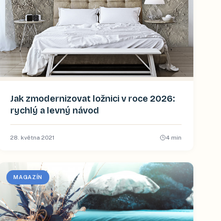
Jak zmodernizovat ložnici v roce 2026:
rychlý a levný návod
28. května 2021
4
min
MAGAZÍN