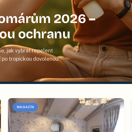
 komárům 2026 –
nou ochranu
e, jak vybrat repelent
tí po tropickou dovolenou.
MAGAZÍN