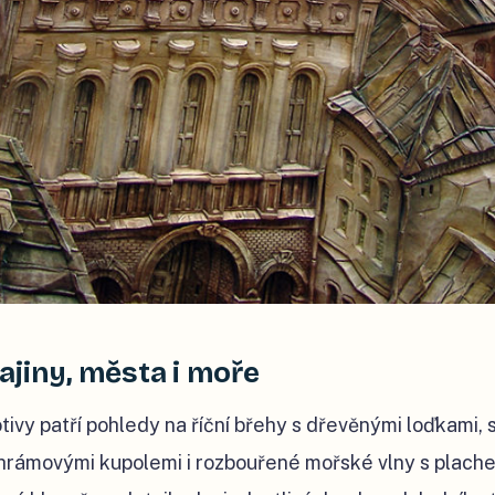
ajiny, města i moře
ivy patří pohledy na říční břehy s dřevěnými loďkami, 
hrámovými kupolemi i rozbouřené mořské vlny s plache