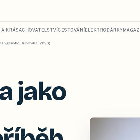
 A KRÁSA
CHOVATELSTVÍ
CESTOVÁNÍ
ELEKTRO
DÁRKY
MAGAZ
ěh Evgenyho Dubovika (2026)
a jako
příběh