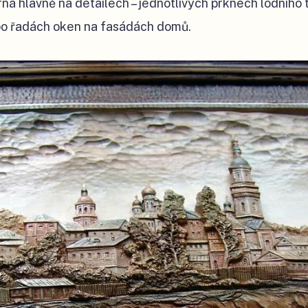
rná hlavně na detailech – jednotlivých prknech lodního 
bo řadách oken na fasádách domů.