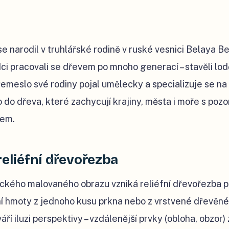
e narodil v truhlářské rodině v ruské vesnici Belaya B
dci pracovali se dřevem po mnoho generací – stavěli lod
emeslo své rodiny pojal umělecky a specializuje se na 
 do dřeva, které zachycují krajiny, města i moře s po
lem.
reliéfní dřevořezba
sického malovaného obrazu vzniká reliéfní dřevořezba
í hmoty z jednoho kusu prkna nebo z vrstvené dřevěn
áří iluzi perspektivy – vzdálenější prvky (obloha, obzor)