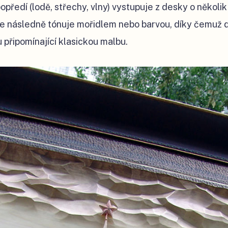
opředí (lodě, střechy, vlny) vystupuje z desky o několi
se následně tónuje mořidlem nebo barvou, díky čemuž 
 připomínající klasickou malbu.