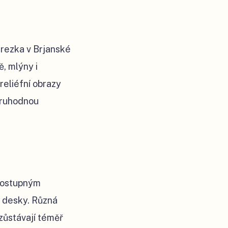
erezka v Brjanské
ě, mlýny i
reliéfní obrazy
zoruhodnou
 postupným
é desky. Různá
 zůstávají téměř