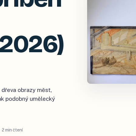
(2026)
 dřeva obrazy měst,
a jak podobný umělecký
2 min čtení