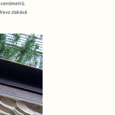
k centimetrů.
dřevo získává