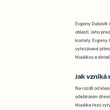
Evgeny Dubovik s
oblasti. Jeho pře
kostely. Evgeny ř
vyřezávané přímo
hloubkou a detai
Jak vzniká 
Na rozdíl od kla
odebíráním dřevn
hloubka řezu vytv