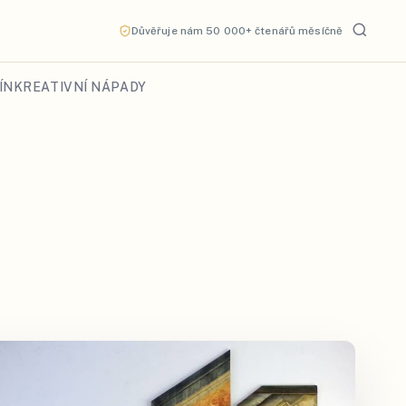
Důvěřuje nám 50 000+ čtenářů měsíčně
ÍN
KREATIVNÍ NÁPADY