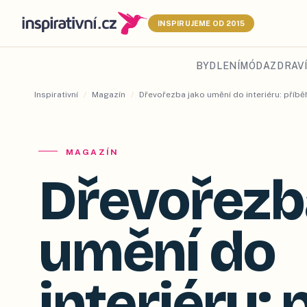
INSPIRUJEME OD 2015
BYDLENÍ
MÓDA
ZDRAVÍ
Inspirativní
/
Magazín
/
Dřevořezba jako umění do interiéru: příb
MAGAZÍN
Dřevořezb
umění do
interiéru: 