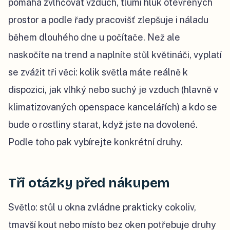
pomáhá zvlhčovat vzduch, tlumí hluk otevřených
prostor a podle řady pracovišť zlepšuje i náladu
během dlouhého dne u počítače. Než ale
naskočíte na trend a naplníte stůl květináči, vyplatí
se zvážit tři věci: kolik světla máte reálně k
dispozici, jak vlhký nebo suchý je vzduch (hlavně v
klimatizovaných openspace kancelářích) a kdo se
bude o rostliny starat, když jste na dovolené.
Podle toho pak vybírejte konkrétní druhy.
Tři otázky před nákupem
Světlo: stůl u okna zvládne prakticky cokoliv,
tmavší kout nebo místo bez oken potřebuje druhy