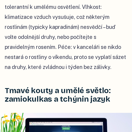
tolerantní k umělému osvětlení. Vlhkost:
klimatizace vzduch vysušuje, což některým
rostlinám (typicky kapradinám) nesvědčí – buď
volte odolnější druhy, nebo počítejte s
pravidelným rosením. Péče: v kanceláři se nikdo
nestará o rostliny o víkendu, proto se vyplatí sázet
na druhy, které zvládnou i týden bez zálivky.
Tmavé kouty a umělé světlo:
zamiokulkas a tchýnin jazyk