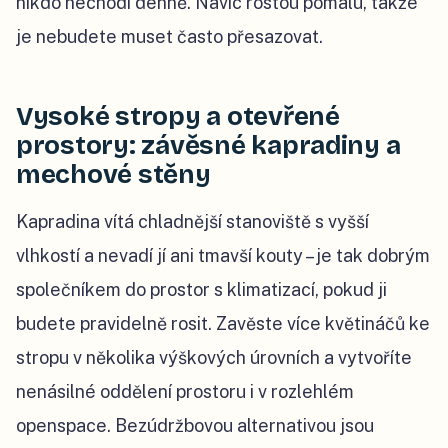
nikdo nechodí denně. Navíc rostou pomalu, takže
je nebudete muset často přesazovat.
Vysoké stropy a otevřené
prostory: závěsné kapradiny a
mechové stěny
Kapradina vítá chladnější stanoviště s vyšší
vlhkostí a nevadí jí ani tmavší kouty – je tak dobrým
společníkem do prostor s klimatizací, pokud ji
budete pravidelně rosit. Zavěste více květináčů ke
stropu v několika výškových úrovních a vytvoříte
nenásilné oddělení prostoru i v rozlehlém
openspace. Bezúdržbovou alternativou jsou