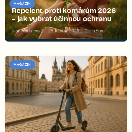
MAGAZÍN
Repelent proti komárům 2026
– jak vybrat účinnou ochranu
Jana Martincová
25. května 2026
3
min čtení
MAGAZÍN