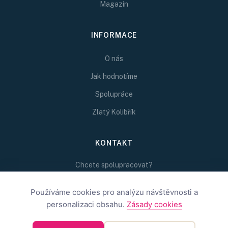
Magazín
INFORMACE
O nás
Jak hodnotíme
Spolupráce
Zlatý Kolibřík
KONTAKT
Chcete spolupracovat?
Napište nám na
redakce@inspirativni.cz
Používáme cookies pro analýzu návštěvnosti a
personalizaci obsahu.
Zásady cookies