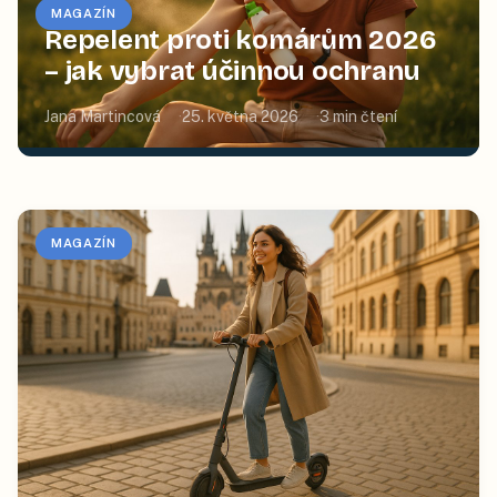
MAGAZÍN
Repelent proti komárům 2026
– jak vybrat účinnou ochranu
Jana Martincová
25. května 2026
3
min čtení
MAGAZÍN