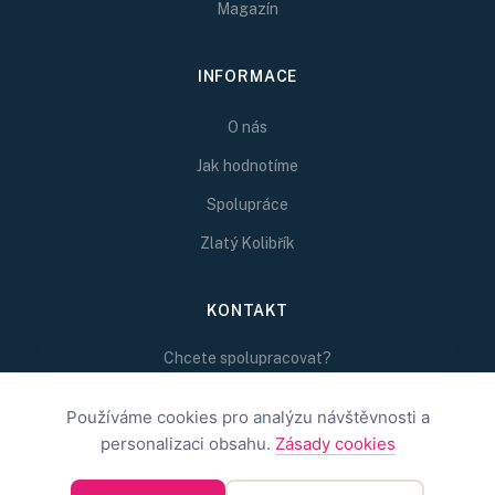
Magazín
INFORMACE
O nás
Jak hodnotíme
Spolupráce
Zlatý Kolibřík
KONTAKT
Chcete spolupracovat?
Napište nám na
redakce@inspirativni.cz
Používáme cookies pro analýzu návštěvnosti a
personalizaci obsahu.
Zásady cookies