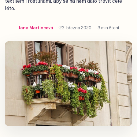
textilem i rostlinami, aby se na něm dalo trávit celé
léto.
Jana Martincová
23. března 2020
3 min čtení