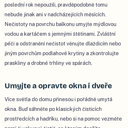
poslední rok nepoužili, pravděpodobně tomu
nebude jinak ani v nadcházejících měsících.
Nečistoty na povrchu balkonu umyjte mýdlovou
vodou a kartáčem s jemnými štětinami. Zvláštní
péči a odstranění nečistot věnujte dlaždicím nebo
jiným povrchům podlahové krytiny a zkontrolujte
praskliny a drobné trhliny ve spárách.
Umyjte a opravte okna i dveře
Více světla do domu přinesou i pořádně umytá
okna. Buď sáhněte po klasických čisticích
prostředcích a hadříku, nebo si na pomoc vezměte