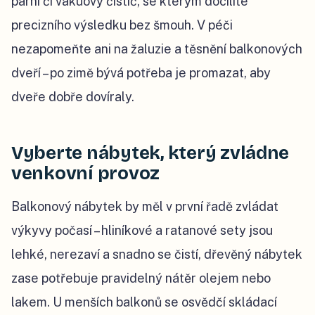
parní či vakuový čistič, se kterým docílíte
precizního výsledku bez šmouh. V péči
nezapomeňte ani na žaluzie a těsnění balkonových
dveří – po zimě bývá potřeba je promazat, aby
dveře dobře dovíraly.
Vyberte nábytek, který zvládne
venkovní provoz
Balkonový nábytek by měl v první řadě zvládat
výkyvy počasí – hliníkové a ratanové sety jsou
lehké, nerezaví a snadno se čistí, dřevěný nábytek
zase potřebuje pravidelný nátěr olejem nebo
lakem. U menších balkonů se osvědčí skládací