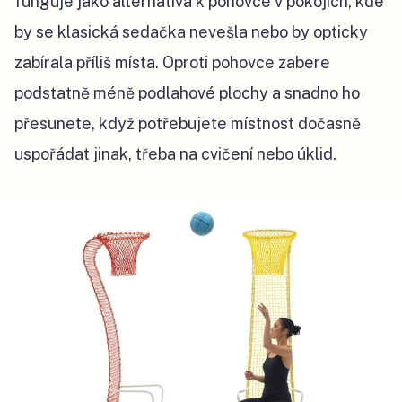
funguje jako alternativa k pohovce v pokojích, kde
by se klasická sedačka nevešla nebo by opticky
zabírala příliš místa. Oproti pohovce zabere
podstatně méně podlahové plochy a snadno ho
přesunete, když potřebujete místnost dočasně
uspořádat jinak, třeba na cvičení nebo úklid.