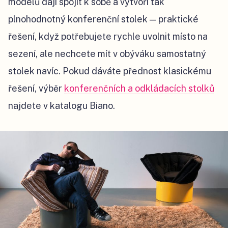
modelů dají spojit k sobě a vytvoří tak
plnohodnotný konferenční stolek — praktické
řešení, když potřebujete rychle uvolnit místo na
sezení, ale nechcete mít v obýváku samostatný
stolek navíc. Pokud dáváte přednost klasickému
řešení, výběr
konferenčních a odkládacích stolků
najdete v katalogu Biano.