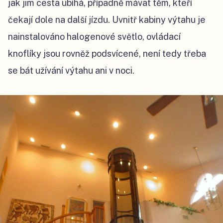
jak jim cesta ubíhá, případně mávat těm, kteří
čekají dole na další jízdu. Uvnitř kabiny výtahu je
nainstalováno halogenové světlo, ovládací
knoflíky jsou rovněž podsvícené, není tedy třeba
se bát užívání výtahu ani v noci.