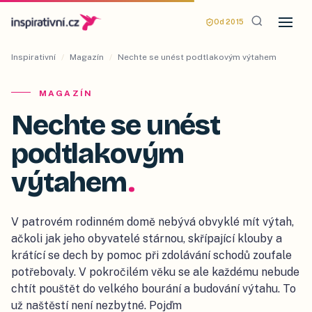
Od 2015
Inspirativní
/
Magazín
/
Nechte se unést podtlakovým výtahem
MAGAZÍN
Nechte se unést
podtlakovým
výtahem
.
V patrovém rodinném domě nebývá obvyklé mít výtah,
ačkoli jak jeho obyvatelé stárnou, skřípající klouby a
krátící se dech by pomoc při zdolávání schodů zoufale
potřebovaly. V pokročilém věku se ale každému nebude
chtít pouštět do velkého bourání a budování výtahu. To
už naštěstí není nezbytné. Pojďm