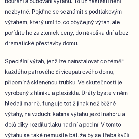
bourání a budování výtahu. To už naštěstí není
nezbytné. Pojďme se seznámit s podtlakovým
výtahem, který umí to, co obyčejný výtah, ale
pořídíte ho za zlomek ceny, do několika dní a bez
dramatické přestavby domu.
Speciální výtah, jenž lze nainstalovat do téměř
každého patrového či vícepatrového domu,
připomíná skleněnou trubku. Ve skutečnosti je
vyrobený z hliníku a plexiskla. Dráty byste v něm
hledali marně, funguje totiž jinak než běžné
výtahy, na vzduch: kabina výtahu jezdí nahoru a
dolů díky rozdílu tlaku nad ní a pod ní. V tomto
výtahu se také nemusíte bát, že by se třeba kvůli